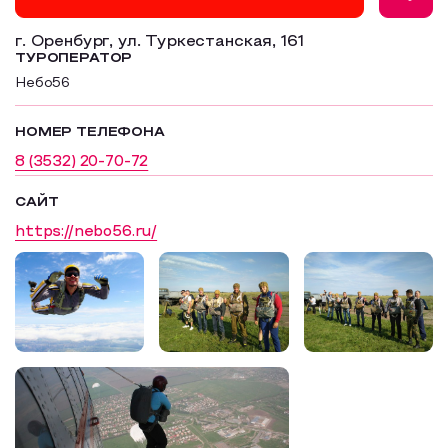
Образовательный туризм
г. Оренбург, ул. Туркестанская, 161
ТУРОПЕРАТОР
Аттестованные экскурсоводы
Небо56
Маршруты от экскурсоводов
НОМЕР ТЕЛЕФОНА
Все маршруты
8 (3532) 20-70-72
Доступная среда
САЙТ
https://nebo56.ru/