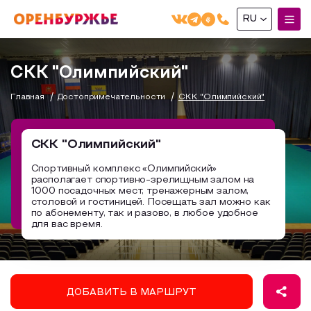
RU
English(EN)
СКК "Олимпийский"
Русский(RU)
Главная
Достопримечательности
СКК "Олимпийский"
О РЕГИОНЕ
О регионе
СКК "Олимпийский"
МОЙ МАРШРУТ
Фотобанк
Спортивный комплекс «Олимпийский»
располагает спортивно-зрелищным залом на
Маршруты от туроператоров
Бузулук и Бузулукский район
1000 посадочных мест, тренажерным залом,
ГДЕ ПОЕСТЬ
столовой и гостиницей. Посещать зал можно как
Промышленный туризм
Соль-Илецкий район
по абонементу, так и разово, в любое удобное
для вас время.
ГДЕ ОСТАНОВИТЬСЯ
Пешеходный туризм
Саракташский район
СУВЕНИРЫ
Сельский туризм
Аудио маршруты
НАЦИОНАЛЬНЫЙ ТУРИСТСКИЙ МАРШРУТ
ДОБАВИТЬ В МАРШРУТ
Автотуризм