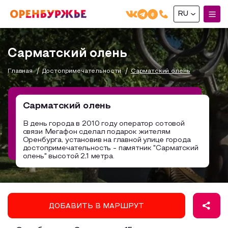
RU
English(EN)
Сарматский олень
Русский(RU)
Главная
Достопримечательности
Сарматский олень
О РЕГИОНЕ
О регионе
Сарматский олень
МОЙ МАРШРУТ
Фотобанк
В день города в 2010 году оператор сотовой
связи Мегафон сделал подарок жителям
Маршруты от туроператоров
Бузулук и Бузулукский район
Оренбурга, установив на главной улице города
ГДЕ ПОЕСТЬ
достопримечательность - памятник "Сарматский
Промышленный туризм
Соль-Илецкий район
олень" высотой 2,1 метра.
ГДЕ ОСТАНОВИТЬСЯ
Пешеходный туризм
Саракташский район
СУВЕНИРЫ
Сельский туризм
ДОБАВИТЬ В МАРШРУТ
Аудио маршруты
НАЦИОНАЛЬНЫЙ ТУРИСТСКИЙ МАРШРУТ
Автотуризм