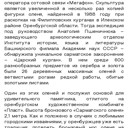
оператора сотовой связи «Мегафон». Скульптура
является увеличенной в несколько раз копией
фигурки оленя, найденной в 1988 году при
раскопках на Филипповских курганах в Илекском
районе Оренбургской области. Тогда экспедиция
под руководством Анатолия Пшеничнюка –
заведующего археологическим отделом
Института истории, языка и литературы
Башкирского филиала Академии наук СССР –
обнаружила уникальное сарматское захоронение
– «Царский курган». В нем среди 600
разнообразных предметов из серебра и золота
были 26 деревянных массивных оленей с
ветвистыми рогами редкой работы, обитые
золотыми листами.
Один из этих оленей и послужил основой для
удивительного памятника, отлитого на
оренбургском художественном комбинате
«Пласт». Высота бронзового «Сарматского оленя»
2,1 метра. Как и положено в случаях с любимыми
городскими изваяниями, у оренбуржцев уже есть
традиция: потереть бронзовый нос оленя на