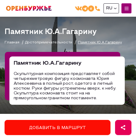
RU
English(EN)
Памятник Ю.А.Гагарину
Русский(RU)
Главная
Достопримечательности
Памятник Ю.А.Гагарину
О РЕГИОНЕ
О регионе
Памятник Ю.А.Гагарину
МОЙ МАРШРУТ
Фотобанк
Скульптурная композиция представляет собой
четырехметровую фигуру космонавта Юрия
Маршруты от туроператоров
Бузулук и Бузулукский район
Алексеевича в полный рост, одетого в летный
ГДЕ ПОЕСТЬ
костюм. Руки фигуры устремлены вверх, к небу.
Промышленный туризм
Соль-Илецкий район
Скульптура космонавта стоит на на
прямоугольном гранитном постаменте.
ГДЕ ОСТАНОВИТЬСЯ
Пешеходный туризм
Саракташский район
СУВЕНИРЫ
Сельский туризм
Аудио маршруты
НАЦИОНАЛЬНЫЙ ТУРИСТСКИЙ МАРШРУТ
ДОБАВИТЬ В МАРШРУТ
Автотуризм