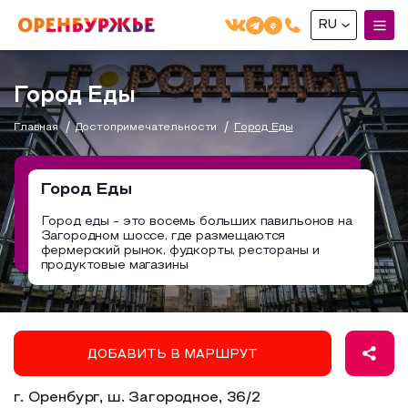
RU
English(EN)
Город Еды
Русский(RU)
Главная
Достопримечательности
Город Еды
О РЕГИОНЕ
О регионе
Город Еды
МОЙ МАРШРУТ
Фотобанк
Город еды - это восемь больших павильонов на
Загородном шоссе, где размещаются
Маршруты от туроператоров
Бузулук и Бузулукский район
фермерский рынок, фудкорты, рестораны и
ГДЕ ПОЕСТЬ
продуктовые магазины
Промышленный туризм
Соль-Илецкий район
ГДЕ ОСТАНОВИТЬСЯ
Пешеходный туризм
Саракташский район
СУВЕНИРЫ
Сельский туризм
ДОБАВИТЬ В МАРШРУТ
Аудио маршруты
НАЦИОНАЛЬНЫЙ ТУРИСТСКИЙ МАРШРУТ
г. Оренбург, ш. Загородное, 36/2
Автотуризм