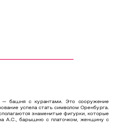
а — башня с курантами. Это сооружение
вование успела стать символом Оренбурга.
сполагаются знаменитые фигурки, которые
на А.С., барышню с платочком, женщину с