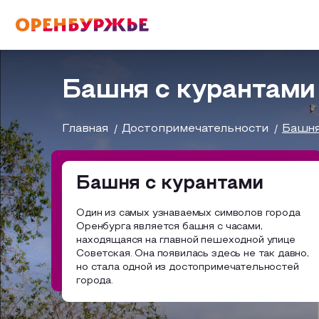
English(EN)
Русский(RU)
Башня с курантами
О РЕГИОНЕ
Главная
Достопримечательности
Башня
О регионе
Башня с курантами
МОЙ МАРШРУТ
Фотобанк
Один из самых узнаваемых символов города
Оренбурга является башня с часами,
Бузулук и Бузулукский район
Маршруты от туроператоров
находящаяся на главной пешеходной улице
ГДЕ ПОЕСТЬ
Советская. Она появилась здесь не так давно,
но стала одной из достопримечательностей
Соль-Илецкий район
Промышленный туризм
города.
ГДЕ ОСТАНОВИТЬСЯ
Саракташский район
Пешеходный туризм