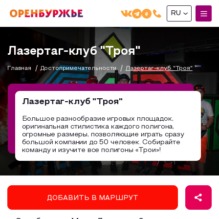
RU
English(EN)
Лазертаг-клуб "Троя"
Русский(RU)
Главная
Достопримечательности
Лазертаг-клуб "Троя"
О РЕГИОНЕ
О регионе
Лазертаг-клуб "Троя"
МОЙ МАРШРУТ
Фотобанк
Большое разнообразие игровых площадок,
оригинальная стилистика каждого полигона,
Маршруты от туроператоров
Бузулук и Бузулукский район
огромные размеры, позволяющие играть сразу
ГДЕ ПОЕСТЬ
большой компании до 50 человек. Собирайте
Промышленный туризм
Соль-Илецкий район
команду и изучите все полигоны «Трои»!
ГДЕ ОСТАНОВИТЬСЯ
Пешеходный туризм
Саракташский район
СУВЕНИРЫ
Сельский туризм
ДОБАВИТЬ В МАРШРУТ
Аудио маршруты
НАЦИОНАЛЬНЫЙ ТУРИСТСКИЙ МАРШРУТ
Автотуризм