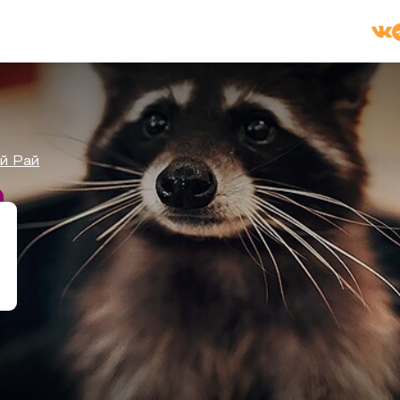
й Рай