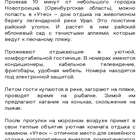
Проехав 10 минут от небольшого городка
Новотроицка (Оренбургская область), можно
попасть в «Утес» – дом отдыха на живописном
берегу легендарной реки Урал. Это поистине
райский уголок. И растет в нем райский
яблоневый сад с тенистыми аллеями, которые
ведут к песчаному пляжу.
Проживают отдыхающие в уютной,
комфортабельной гостинице. В номерах имеются
кондиционеры, кабельное телевидение,
фригобары, удобная мебель. Номера находятся
под электронной защитой.
Летом гости купаются в реке, загорают на пляже,
проводят время на рыбалке. Зимой им
предлагают катание на коньках, скольжение на
лыжах.
После прогулки на морозном воздухе примет в
свои теплые объятия уютная комната отдыха с
камином. «Утес» – отличное место для семейного
отдыха, корпоративных выездов, романтического