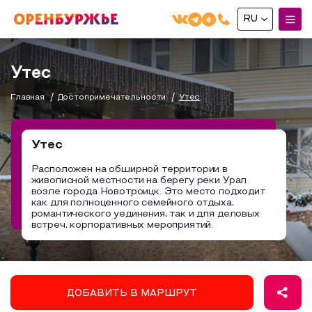
RU
English(EN)
Утес
Русский(RU)
Главная
Достопримечательности
Утес
О РЕГИОНЕ
О регионе
Утес
МОЙ МАРШРУТ
Фотобанк
Расположен на обширной территории в
живописной местности на берегу реки Урал
Маршруты от туроператоров
Бузулук и Бузулукский район
возле города Новотроицк. Это место подходит
ГДЕ ПОЕСТЬ
как для полноценного семейного отдыха,
Промышленный туризм
Соль-Илецкий район
романтического уединения, так и для деловых
встреч, корпоративных мероприятий.
ГДЕ ОСТАНОВИТЬСЯ
Пешеходный туризм
Саракташский район
СУВЕНИРЫ
Сельский туризм
Аудио маршруты
НАЦИОНАЛЬНЫЙ ТУРИСТСКИЙ МАРШРУТ
ДОБАВИТЬ В МАРШРУТ
Автотуризм