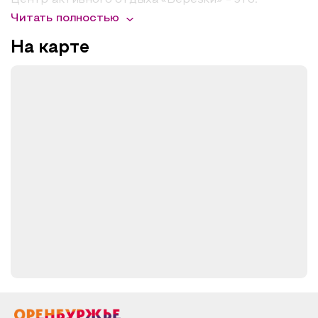
Центр активного отдыха «Березки» - это:
Читать полностью
Детский оздоровительный лагерь:
Это
место, где мы создаем яркое и
На карте
неповторимое детство абсолютно для
каждого ребенка.
Санаторное лечение и
оздоровление:
Оздоровительные программы
для взрослых, детей, направление “Мать и
дитя”.
Мероприятия и корпоративы:
Центр отдыха
Березки - уникальная площадка для
проведения мероприятий: корпоративов,
дней рождений, свадеб, юбилеев.
Туры выходного дня:
В нашем центре вы
можете записаться на организованный тур
выходного дня. Мы организуем туры
круглосуточного пребывания. У нас есть
программы как для веселых компаний, так и
для семейных заездов.