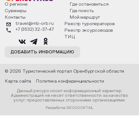
Планируете приехать с детьми в Центр
О регионе
Где остановиться
активного отдыха «Березки»? У нас
Сувениры
Где поесть
предусмотрена специальная программа, чтобы
Контакты
Мой маршрут
маленькие посетители повеселились и остались
travel@mb-orb.ru
Реестр туроператоров
довольны.
+7 (3532) 32-37-47
Реестр эксурсоводов
ТИЦ
ДОБАВИТЬ ИНФОРМАЦИЮ
© 2026 Туристический портал Оренбургской области
Карта сайта
Политика конфиденциальности
Данный ресурс носит информационный характер.
Администрация не несет ответственности за качество
услуг, предоставленных сторонними организациями.
Разработка SEOCOCKTAIL