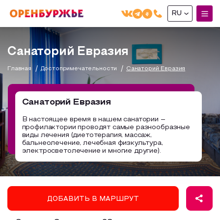
RU
English(EN)
Санаторий Евразия
Русский(RU)
Главная
Достопримечательности
Санаторий Евразия
О РЕГИОНЕ
О регионе
Санаторий Евразия
МОЙ МАРШРУТ
Фотобанк
В настоящее время в нашем санатории –
профилактории проводят самые разнообразные
Маршруты от туроператоров
Бузулук и Бузулукский район
виды лечения (диетотерапия, массаж,
ГДЕ ПОЕСТЬ
бальнеолечение, лечебная физкультура,
Промышленный туризм
Соль-Илецкий район
электросветолечение и многие другие).
ГДЕ ОСТАНОВИТЬСЯ
Пешеходный туризм
Саракташский район
СУВЕНИРЫ
Сельский туризм
ДОБАВИТЬ В МАРШРУТ
Аудио маршруты
НАЦИОНАЛЬНЫЙ ТУРИСТСКИЙ МАРШРУТ
Автотуризм