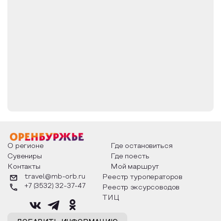
Лечебный профиль
Система пищеварения
Лечение в санатории
Ароматические ванны
Другие методы
Душ Виши
Климатолечение
Лекарственные ванны
Лечебная физкультура (ЛФК)
Массаж
Массаж при различных заболеваниях
Местные двухкамерные ванны
О регионе
Где остановиться
Местные четырехкамерные ванны
Сувениры
Где поесть
Общий массаж
Контакты
Мой маршрут
Подводный душ-массаж
travel@mb-orb.ru
Реестр туроператоров
Фитотерапия
+7 (3532) 32-37-47
Реестр эксурсоводов
ТИЦ