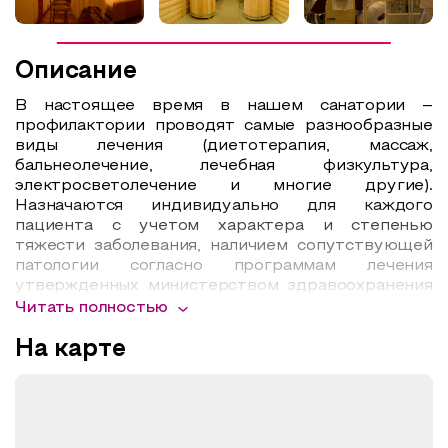
Описание
В настоящее время в нашем санатории –
профилактории проводят самые разнообразные
виды лечения (диетотерапия, массаж,
бальнеолечение, лечебная физкультура,
электросветолечение и многие другие).
Назначаются индивидуально для каждого
пациента с учетом характера и степенью
тяжести заболевания, наличием сопутствующей
патологии согласно программам лечения
утвержденных министерством здравоохранения
РФ.
Читать полностью
На карте
Лечение и диагностика