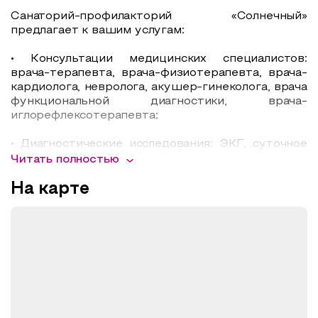
Санаторий-профилакторий «Солнечный»
предлагает к вашим услугам:
• Консультации медицинских специалистов:
врача-терапевта, врача-физиотерапевта, врача-
кардиолога, невролога, акушер-гинеколога, врача
функциональной диагностики, врача-
иглорефлексотерапевта;
• Диагностические исследования: ЭКГ, суточное
мониторирование сердца и АД по Холтеру, ЭХО
Читать полностью
сердца, реоэнцефалография, реовазография,
электроэнцефалография, велоэргометрия;
На карте
• Лечение (полный пансион, медицинские
процедуры по назначению врача);
• Лечебное питание;
• Размещение в двухместных номерах
«Стандарт», двухкомнатных номерах «Полулюкс»,
трехкомнатном номере «Люкс» с удобствами в