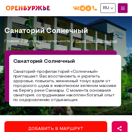
RU
English(EN)
Санаторий Солнечный
Русский(RU)
Главная
Достопримечательности
Санаторий Солнечный
О РЕГИОНЕ
О регионе
Санаторий Солнечный
МОЙ МАРШРУТ
Фотобанк
Санаторий-профилакторий «Солнечный»
приглашает Вас восстановить и укрепить
Маршруты от туроператоров
Бузулук и Бузулукский район
здоровье, повысить жизненный тонус вдали от
ГДЕ ПОЕСТЬ
городского шума в живописном зеленом массиве
Промышленный туризм
Соль-Илецкий район
на берегу реки Сакмары. С момента основания
санатория, сотрудниками накоплен богатый опыт
ГДЕ ОСТАНОВИТЬСЯ
Пешеходный туризм
Саракташский район
по оздоровлению отдыхающих.
СУВЕНИРЫ
Сельский туризм
Аудио маршруты
НАЦИОНАЛЬНЫЙ ТУРИСТСКИЙ МАРШРУТ
ДОБАВИТЬ В МАРШРУТ
Автотуризм