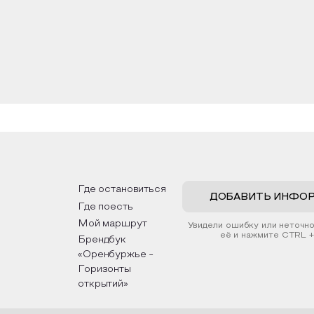
 воздействия на органы и ткани
Где остановиться
ДОБАВИТЬ ИНФО
Где поесть
тв
Мой маршрут
Увидели ошибку или неточн
её и нажмите CTRL +
Брендбук
«Оренбуржье -
Горизонты
открытий»