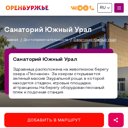
RU
English(EN)
Санаторий Южный Урал
Русский(RU)
Главная
Достопримечательности
Санаторий Южный Урал
О РЕГИОНЕ
О регионе
Санаторий Южный Урал
МОЙ МАРШРУТ
Фотобанк
Здравница расположена на живописном берегу
озера «Песчаное». За озером открывается
Маршруты от туроператоров
Бузулук и Бузулукский район
зеленый массив Зауральной рощи, в которой
ГДЕ ПОЕСТЬ
находится стадион, игровые площадки,
Промышленный туризм
Соль-Илецкий район
аттракционы.На берегу оборудован песчаный
пляж и лодочная станция.
ГДЕ ОСТАНОВИТЬСЯ
Пешеходный туризм
Саракташский район
СУВЕНИРЫ
Сельский туризм
Аудио маршруты
НАЦИОНАЛЬНЫЙ ТУРИСТСКИЙ МАРШРУТ
ДОБАВИТЬ В МАРШРУТ
Автотуризм