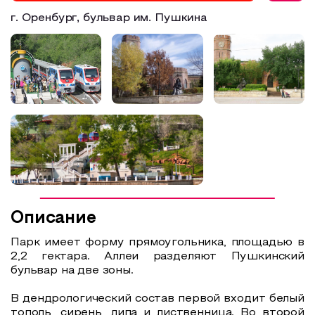
г. Оренбург, бульвар им. Пушкина
Образовательный туризм
Аттестованные экскурсоводы
Маршруты от экскурсоводов
Все маршруты
Доступная среда
Описание
Парк имеет форму прямоугольника, площадью в
2,2 гектара. Аллеи разделяют Пушкинский
бульвар на две зоны.
В дендрологический состав первой входит белый
тополь, сирень, липа и лиственница. Во второй