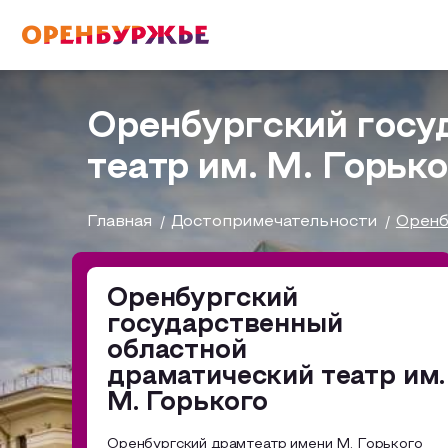
English(EN)
Русский(RU)
Оренбургский госу
театр им. М. Горьк
О РЕГИОНЕ
Главная
Достопримечательности
Оренб
О регионе
МОЙ МАРШРУТ
Фотобанк
Оренбургский
государственный
Бузулук и Бузулукский район
Маршруты от туроператоров
ГДЕ ПОЕСТЬ
областной
драматический театр им.
Соль-Илецкий район
Промышленный туризм
М. Горького
ГДЕ ОСТАНОВИТЬСЯ
Саракташский район
Пешеходный туризм
Оренбургский драмтеатр имени М. Горького