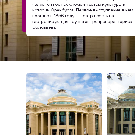
является неотъемлемой частью культуры и
Сельский туризм
СУВЕНИРЫ
истории Оренбурга. Первое выступление в нем
прошло в 1856 году — театр посетила
Аудио маршруты
гастролирующая труппа антрепренера Бориса
Соловьева.
НАЦИОНАЛЬНЫЙ ТУРИСТСКИЙ МАРШРУТ
Автотуризм
Образовательный туризм
Аттестованные экскурсоводы
Маршруты от экскурсоводов
Все маршруты
Доступная среда