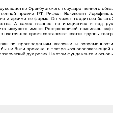
 руководство Оренбургского государственного облас
ственной премии РФ Рифкат Вакилович Исрафилов
вия и яркими по форме. Он может гордиться богато
сства. А самое главное, по инициативе и под р
ута искусств имени Ростроповичей появилась каф
 в настоящее время составляют костяк труппы театр
вки по произведениям классики и современности
 бы ни были времена, в театре «основополагающей я
еловеческий дух роли». На этом фундаменте и основы