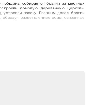
я община, собирается братия из местных
построили домовую деревянную церковь,
д, устроили пасеку. Главным делом братии
 образуя разветвленные ходы, связанные
 Прокопьевич, принявший монашеское имя
ероманах Палладий, как более опытный в
во имя святителя Николая Чудотворца.
лек. Они молились и трудились по силе в
6 году во вновь образованном Никольском
поминала Райский сад.
 его в контрреволюционной деятельности,
 игумена. Вернувшись в обитель, Зосима
юдям. Но, рассказывают, что батюшке было
й юноша захотел поступить в обитель, но
оро разгонят, и монастырь закроют, всех
ся вера, все общественные устои: в 1923