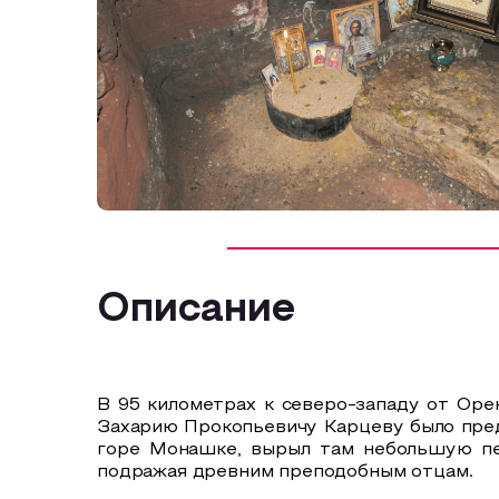
Описание
В 95 километрах к северо-западу от Орен
Захарию Прокопьевичу Карцеву было предз
горе Монашке, вырыл там небольшую пещ
подражая древним преподобным отцам.