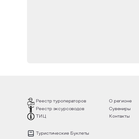
Осиротевшие братия подверглись притесне
колхоз. Некоторые покинули монастырь, др
Богу и укрепляя друг друга, подобно дре
вывезли в Оренбург в Зауральную рощу 
засыпан…
Лишь с 1993 года предприняли первые 
возрождение старинной обители. За пер
преподобных Антония и Феодосия Печерск
выстроена 45-метровая колокольня с хра
с купальнями. На месте разрушенных св
больше паломников. В мае 2018 года здес
Реестр туроператоров
О регионе
Реестр эксурсоводов
Сувениры
ТИЦ
Контакты
Туристические Буклеты