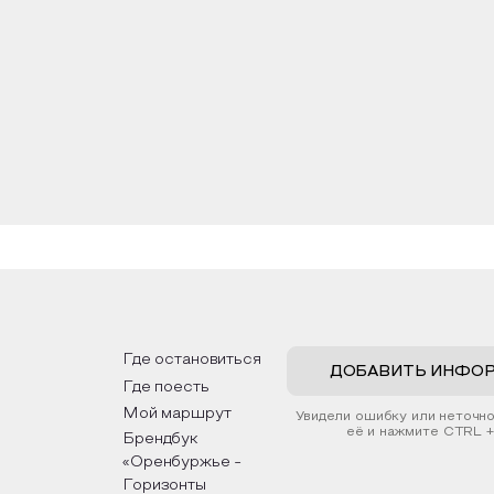
ниям и гонениям от за свою веру. Вначале монахам 
угие остались, но от веры своей не отрекся никто.
вним мученикам. Недолго терпели новые власти, в ск
и расстреляли. Все строения монастыря были разр
попытки обнаружить пещеры. В 2002 году обнару
вое десятилетие нового XXI века в пещерах был
их, над входом в пещеры освящен храм Рождества 
мом святой преподобной Марии Египетской. Под гор
ятынь воздвигнут Поклонный крест. С каждым годом
ь состоялось официальное открытие Свято-Николаевс
Где остановиться
ДОБАВИТЬ ИНФО
Где поесть
Мой маршрут
Увидели ошибку или неточн
её и нажмите CTRL +
Брендбук
«Оренбуржье -
Горизонты