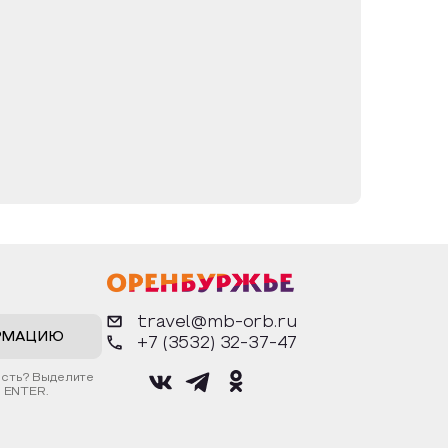
предложили отречься от Бога и вступить в
 Иноки продолжали жить в монастыре, служа
ором времени всех оставшихся в монастыре
ушены, сад вырублен, а вход в пещеры —
жили вход в «Святые Пещеры». Началось
 вновь обустроен подземный храм святых
Иоанна Предтечи, над входом в монастырь
ой расчищен и освящен Никольский родник
 в эти благодатные места прибывает все
кой женской обители.
travel@mb-orb.ru
РМАЦИЮ
+7 (3532) 32-37-47
ость? Выделите
 ENTER.