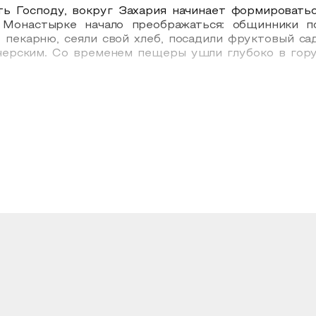
ть Господу, вокруг Захария начинает формироватьс
 Монастырке начало преображаться: общинники 
 пекарню, сеяли свой хлеб, посадили фруктовый са
ерским. Со временем пещеры ушли глубоко в гору,
община была преобразована в скит. Вскоре Захарий
 (до него временно на этой должности находился и
ду монахи закончили строительство каменной церкви 
мальчиков, выстроен дом инвалидов для мужчин-ка
же при обители был создан кирпичный завод. В 191
насельника. Благоустроенная вокруг территория на
оду батюшку Зосиму арестовали большевики, обвинив
рода из окрестных селений, привело к оправданию
ыре, проводя время в трудах, молитве и помогая л
щер». Это стало известно по одному случаю. Неки
жай домой… Здесь тебе оставаться нельзя. Нас ск
 картин смутного времени, картин того, как рушит