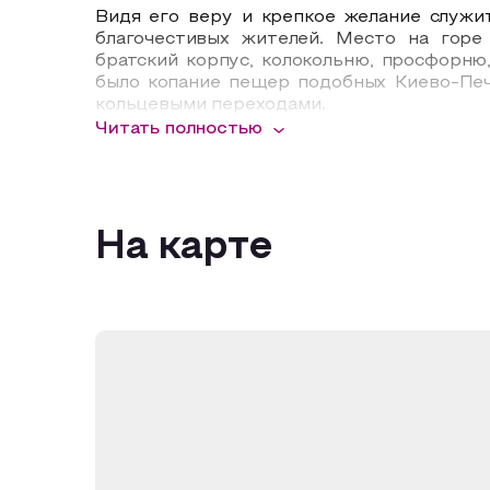
Видя его веру и крепкое желание служи
благочестивых жителей. Место на горе
братский корпус, колокольню, просфорню,
было копание пещер подобных Киево-Печ
кольцевыми переходами.
Читать полностью
В 1909 году указом Святейшего Синода 
Зосима, был назначен скитоначальником
монашеском устройстве жизни). В 1911 го
При монастыре был обустроен приют для 
На карте
кожевенных и валяльных мастерских. Так
монастыре «Святые пещеры» проживало 44 
Но наступили смутные времена. В 1919 г
но массовое заступничество за него на
продолжал заботиться о братии, о монаст
открыто о будущем разорении «Святых пе
батюшка Зосима его не благословил: «Ез
поубивают». Не выдержало сердце Зосимы
году игумена не стало…