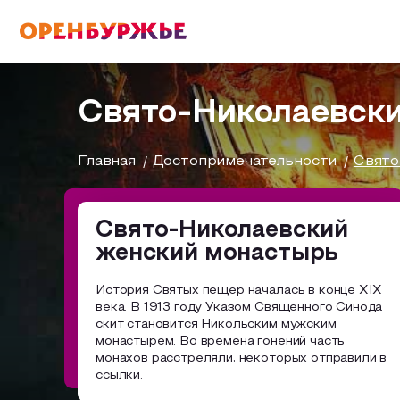
English(EN)
Русский(RU)
Свято-Николаевск
О РЕГИОНЕ
Главная
Достопримечательности
Свято
О регионе
Свято-Николаевский
МОЙ МАРШРУТ
женский монастырь
Фотобанк
История Святых пещер началась в конце XIX
Бузулук и Бузулукский район
Маршруты от туроператоров
века. В 1913 году Указом Священного Синода
ГДЕ ПОЕСТЬ
скит становится Никольским мужским
Соль-Илецкий район
Промышленный туризм
монастырем. Во времена гонений часть
монахов расстреляли, некоторых отправили в
ГДЕ ОСТАНОВИТЬСЯ
Саракташский район
ссылки.
Пешеходный туризм