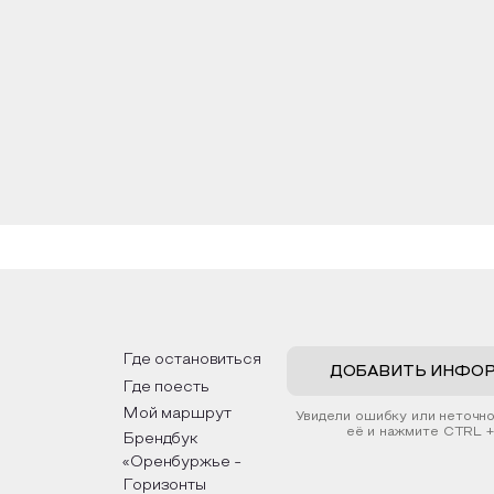
о и Саракташского Валентина определено современ
о восстановления собраны частицы мощей многих 
ликомученика и целителя Пантелеимона, преподоб
вление многих из них в нашем храме имеет свою ист
Где остановиться
ДОБАВИТЬ ИНФО
Где поесть
Мой маршрут
Увидели ошибку или неточн
её и нажмите CTRL +
Брендбук
«Оренбуржье -
Горизонты