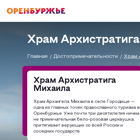
English(EN)
Русский(RU)
Храм Архистратиг
О РЕГИОНЕ
Главная
Достопримечательности
Храм 
О регионе
Храм Архистратига
МОЙ МАРШРУТ
Михаила
Фотобанк
Храм Архангела Михаила в селе Городище —
Бузулук и Бузулукский район
Маршруты от туроператоров
одна из главных точек православного туризма в
ГДЕ ПОЕСТЬ
Оренбуржье. Уже почти три десятилетия ничем
Соль-Илецкий район
Промышленный туризм
не примечательная бело-розовая церквушка
притягивает верующих со всей России и
ГДЕ ОСТАНОВИТЬСЯ
Саракташский район
соседних государств.
Пешеходный туризм