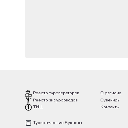
благословению митрополита Оренбургског
храме Архангела Михаила со времени ег
равноапостольной Марии Магдалины, ве
Оптинских старцев и многих других, и поя
Реестр туроператоров
О регионе
Реестр эксурсоводов
Сувениры
ТИЦ
Контакты
Туристические Буклеты