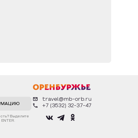
ное место хранения иконы). Кроме того в
почитаемых святых Православной Церкви:
ного Серафима Саровского, преподобных
орию.
travel@mb-orb.ru
РМАЦИЮ
+7 (3532) 32-37-47
ость? Выделите
 ENTER.