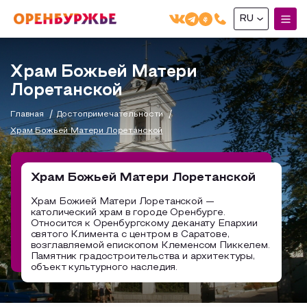
RU
English(EN)
Храм Божьей Матери
Русский(RU)
Лоретанской
О РЕГИОНЕ
Главная
Достопримечательности
Храм Божьей Матери Лоретанской
О регионе
МОЙ МАРШРУТ
Фотобанк
Храм Божьей Матери Лоретанской
Маршруты от туроператоров
Бузулук и Бузулукский район
ГДЕ ПОЕСТЬ
Храм Божией Матери Лоретанской —
Промышленный туризм
Соль-Илецкий район
католический храм в городе Оренбурге.
ГДЕ ОСТАНОВИТЬСЯ
Относится к Оренбургскому деканату Епархии
Пешеходный туризм
Саракташский район
святого Климента с центром в Саратове,
возглавляемой епископом Клеменсом Пиккелем.
СУВЕНИРЫ
Сельский туризм
Памятник градостроительства и архитектуры,
объект культурного наследия.
Аудио маршруты
НАЦИОНАЛЬНЫЙ ТУРИСТСКИЙ МАРШРУТ
Автотуризм