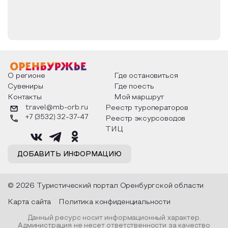
В 1932 году храм был закрыт советскими
властями, церковная утварь разграблена. Вплоть
до 90-х годов в здании церкви располагался цех
кожевенной фабрики, при этом здание было
радикально перестроено под нужды фабрики.
О регионе
Где остановиться
В 1990-х годах началась нормализация
Сувениры
Где поесть
деятельности католической церкви в России. В
1993 году был вновь зарегистрирован
Контакты
Мой маршрут
католический приход, в 1994 году здание церкви,
travel@mb-orb.ru
Реестр туроператоров
доведённое до катастрофического состояния,
+7 (3532) 32-37-47
Реестр эксурсоводов
было передано приходу. Масштабные
ТИЦ
реставрационные работы продолжались свыше
двух лет. 23 ноября 1997 года, ровно через 150
ДОБАВИТЬ ИНФОРМАЦИЮ
лет после первого освящения храм Божией
Матери Лоретанской был повторно освящён
архиепископом Тадеушем Кондрусевичем. В
© 2026 Туристический портал Оренбургской области
приходе работают священники из ордена
редемптористов.
Карта сайта
Политика конфиденциальности
Данный ресурс носит информационный характер.
Администрация не несет ответственности за качество