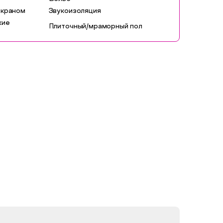
экраном
Звукоизоляция
кие
Плиточный/мраморный пол