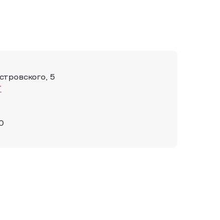
Островского, 5
т
0