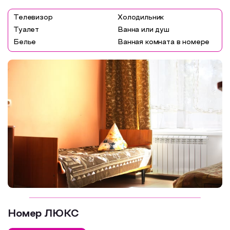
Ультразвуковая терапия
УФ-облучение
Телевизор
Холодильник
Цветотерапия
Туалет
Ванна или душ
Электросон
Белье
Электростимуляция мышц
Ванная комната в номере
Электрофорез лекарственных веществ
Врачи
Аллерголог-иммунолог
Врач восстановительной медицины
Врач по лечебной физкультуре (ЛФК)
Диетолог
Офтальмолог
Педиатр
Физиотерапевт
Питание
Варианты питания
Номер ЛЮКС
Пятиразовое питание
Трехразовое питание