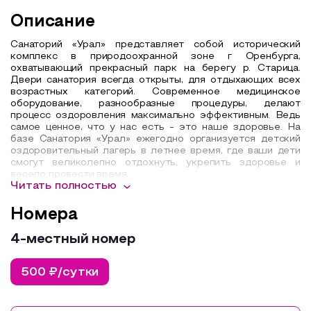
Описание
Санаторий «Урал» представляет собой исторический
комплекс в природоохранной зоне г Оренбурга,
охватывающий прекрасный парк на берегу р. Старица.
Двери санатория всегда открыты, для отдыхающих всех
возрастных категорий. Современное медицинское
оборудование, разнообразные процедуры, делают
процесс оздоровления максимально эффективным. Ведь
самое ценное, что у нас есть - это наше здоровье. На
базе Санатория «Урал» ежегодно организуется детский
оздоровительный лагерь в летнее время, где ваши дети
смогут великолепно отдохнуть, укрепить здоровье и
весело провести время.
Читать полностью
Лечение и диагностика
Номера
Лечебный профиль
4-местный номер
Аллергология
500 ₽/сутки
Глазные болезни
ЛОР (Ухо, горло, нос)
Общетерапевтический профиль