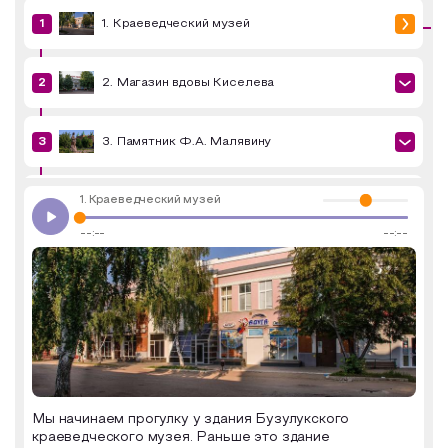
1. Краеведческий музей
Образовательный туризм
Аттестованные экскурсоводы
2. Магазин вдовы Киселева
Маршруты от экскурсоводов
Все маршруты
3. Памятник Ф.А. Малявину
Доступная среда
1. Краеведческий музей
4. Троицкая часовня
--:--
--:--
5. Бывшая Женская гимназия
6. Водонапорная башня
7. Бывший дом купца Камязина
Мы начинаем прогулку у здания Бузулукского
краеведческого музея. Раньше это здание
8. Здание Земской управы