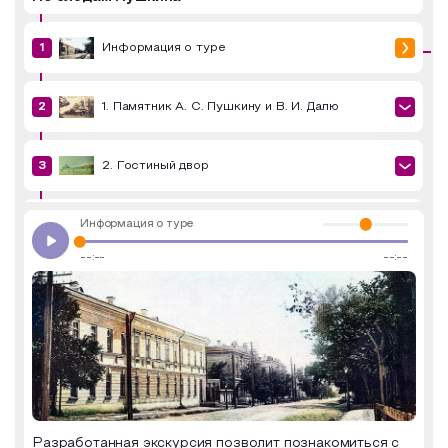
Образовательный туризм
Информация о туре
Аттестованные экскурсоводы
Маршруты от экскурсоводов
1. Памятник А. С. Пушкину и В. И. Далю
Все маршруты
2. Гостиный двор
Доступная среда
Информация о туре
3. Дом Тимашевых
--:--
--:--
4. Неплюевское военное училище
5. Дом Рычкова
6. Смотровая площадка набережной реки
Урал
Разработанная экскурсия позволит познакомиться с