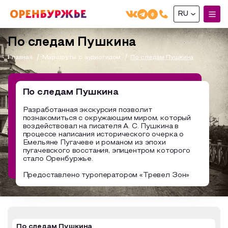
RU
English(EN)
По следам Пушкина
Русский(RU)
Главная
Маршруты с аудиогидом
По следам Пушкина
О РЕГИОНЕ
По следам Пушкина
О регионе
Разработанная экскурсия позволит
МОЙ МАРШРУТ
познакомиться с окружающим миром, который
Фотобанк
воздействовал на писателя А. С. Пушкина в
процессе написания исторического очерка о
Маршруты от туроператоров
Бузулук и Бузулукский район
ГДЕ ПОЕСТЬ
Емельяне Пугачеве и романом из эпохи
пугачевского восстания, эпицентром которого
Промышленный туризм
Соль-Илецкий район
стало Оренбуржье.
ГДЕ ОСТАНОВИТЬСЯ
Пешеходный туризм
Саракташский район
Предоставлено туроператором «Тревел Зон»
СУВЕНИРЫ
Сельский туризм
Аудио маршруты
НАЦИОНАЛЬНЫЙ ТУРИСТСКИЙ МАРШРУТ
Автотуризм
По следам Пушкина