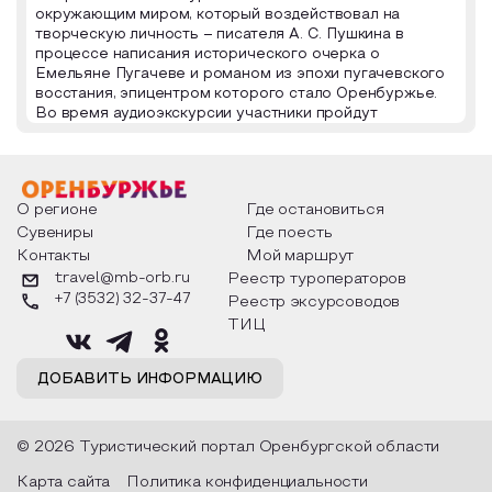
окружающим миром, который воздействовал на
7. Музей истории Оренбурга (Гауптвахта)
творческую личность – писателя А. С. Пушкина в
процессе написания исторического очерка о
Емельяне Пугачеве и романом из эпохи пугачевского
восстания, эпицентром которого стало Оренбуржье.
Во время аудиоэкскурсии участники пройдут
маршрутом Александра Сергеевича по исторической
части города Оренбурга, в аудиозаписи диктор
расскажет группе об этом памятном для
Оренбургского края визите и поможет экскурсантам
О регионе
Где остановиться
взглянуть на Оренбург глазами великого русского
Сувениры
Где поесть
поэта. Аудиоэкскурсия несет интерактивный характер,
который предполагает участие экскурсантов в
Контакты
Мой маршрут
обсуждении предложенных им вопросов и работу с
travel@mb-orb.ru
Реестр туроператоров
наглядными пособиями «пушкинских мест», элемент
+7 (3532) 32-37-47
Реестр эксурсоводов
ролевой игры – проведение экскурсии от имени В. И.
ТИЦ
Даля.
ДОБАВИТЬ ИНФОРМАЦИЮ
© 2026 Туристический портал Оренбургской области
Карта сайта
Политика конфиденциальности