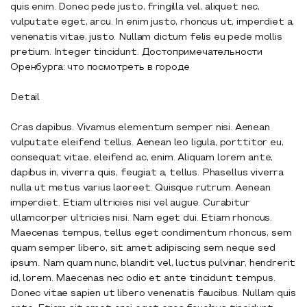
quis enim. Donec pede justo, fringilla vel, aliquet nec,
Образовательный туризм
vulputate eget, arcu. In enim justo, rhoncus ut, imperdiet a,
venenatis vitae, justo. Nullam dictum felis eu pede mollis
Аттестованные экскурсоводы
pretium. Integer tincidunt. Достопримечательности
Оренбурга: что посмотреть в городе
Маршруты от экскурсоводов
Все маршруты
Detail
Доступная среда
Cras dapibus. Vivamus elementum semper nisi. Aenean
vulputate eleifend tellus. Aenean leo ligula, porttitor eu,
consequat vitae, eleifend ac, enim. Aliquam lorem ante,
dapibus in, viverra quis, feugiat a, tellus. Phasellus viverra
nulla ut metus varius laoreet. Quisque rutrum. Aenean
imperdiet. Etiam ultricies nisi vel augue. Curabitur
ullamcorper ultricies nisi. Nam eget dui. Etiam rhoncus.
Maecenas tempus, tellus eget condimentum rhoncus, sem
quam semper libero, sit amet adipiscing sem neque sed
ipsum. Nam quam nunc, blandit vel, luctus pulvinar, hendrerit
id, lorem. Maecenas nec odio et ante tincidunt tempus.
Donec vitae sapien ut libero venenatis faucibus. Nullam quis