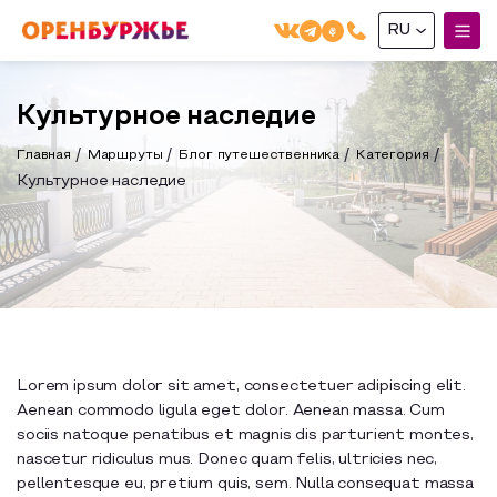
RU
English(EN)
Культурное наследие
Русский(RU)
Главная
Маршруты
Блог путешественника
Категория
О РЕГИОНЕ
Культурное наследие
О регионе
МОЙ МАРШРУТ
Фотобанк
Маршруты от туроператоров
Бузулук и Бузулукский район
ГДЕ ПОЕСТЬ
Промышленный туризм
Соль-Илецкий район
ГДЕ ОСТАНОВИТЬСЯ
Пешеходный туризм
Саракташский район
Lorem ipsum dolor sit amet, consectetuer adipiscing elit.
Aenean commodo ligula eget dolor. Aenean massa. Cum
СУВЕНИРЫ
Сельский туризм
sociis natoque penatibus et magnis dis parturient montes,
Аудио маршруты
nascetur ridiculus mus. Donec quam felis, ultricies nec,
НАЦИОНАЛЬНЫЙ ТУРИСТСКИЙ МАРШРУТ
pellentesque eu, pretium quis, sem. Nulla consequat massa
Автотуризм