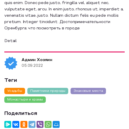
quis enim. Donec pede justo, fringilla vel, aliquet nec,
Образовательный туризм
vulputate eget, arcu. In enim justo, rhoncus ut, imperdiet a,
venenatis vitae, justo. Nullam dictum felis eu pede mollis
Аттестованные экскурсоводы
pretium. Integer tincidunt. Достопримечательности
Оренбурга: что посмотреть в городе
Маршруты от экскурсоводов
Все маршруты
Detail
Доступная среда
Админ Хозяин
05.09.2022
Теги
Усадьбы
Памятники природы
Знаковые места
Монастыри и храмы
Поделиться