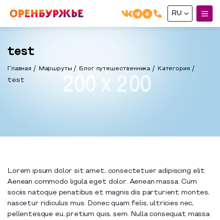
RU
English(EN)
test
Русский(RU)
Главная
Маршруты
Блог путешественника
Категория
О РЕГИОНЕ
test
О регионе
МОЙ МАРШРУТ
Фотобанк
Маршруты от туроператоров
Бузулук и Бузулукский район
ГДЕ ПОЕСТЬ
Промышленный туризм
Соль-Илецкий район
ГДЕ ОСТАНОВИТЬСЯ
Пешеходный туризм
Саракташский район
Lorem ipsum dolor sit amet, consectetuer adipiscing elit.
Aenean commodo ligula eget dolor. Aenean massa. Cum
СУВЕНИРЫ
Сельский туризм
sociis natoque penatibus et magnis dis parturient montes,
Аудио маршруты
nascetur ridiculus mus. Donec quam felis, ultricies nec,
НАЦИОНАЛЬНЫЙ ТУРИСТСКИЙ МАРШРУТ
pellentesque eu, pretium quis, sem. Nulla consequat massa
Автотуризм