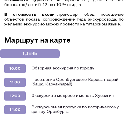
Стоимость тура:
1200 на взрослого / дети 3-5 лет
бесплатно/ дети 5-12 лет 10 % скидка.
В стоимость входит:
трансфер, обед, посещение
объектов показа, сопровождение гида экскурсовода, по
желанию экскурсию можно провести на татарском языке.
Маршрут на карте
1 ДЕНЬ
Обзорная экскурсия по городу
10:00
Посещение Оренбургского Караван-сарай
11:00
(башк. Каруанһарай)
Экскурсия в медресе и мечеть Хусаиния
12:00
Экскурсионная прогулка по историческому
14:00
центру Оренбурга