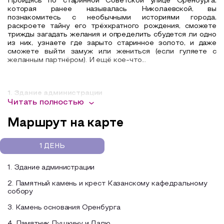
Пройдясь по старинной Советской улице Оренбурга,
которая ранее называлась Николаевской, вы
познакомитесь с необычными историями города,
раскроете тайну его трёхкратного рождения, сможете
трижды загадать желания и определить сбудется ли одно
из них, узнаете где зарыто старинное золото, и даже
сможете выйти замуж или жениться (если гуляете с
желанным партнёром). И ещё кое-что...
1. Здание администрации
Читать полностью
Здание администрации, расположенное на Советской 60,
одно из интереснейших зданий Оренбурга.
Маршрут на карте
Это здание строилось в годы Первой Мировой войны, с
1914 по 1916 годы. Однако полностью работы были
1 ДЕНЬ
завершены в 1926 году. Автор этого архитектурного
сооружения - архитектор Иван Федорович Курецкий. В
1. Здание администрации
его проекте переплетена смесь эклектики с элементами
эпохи модерна.
2. Памятный камень и крест Казанскому кафедральному
собору
С самого начала здание занимало общество взаимного
страхования от огня. Также оно было предназначено для
3. Камень основания Оренбурга
двух банков, при этом общий операционный зал находился
на втором этаже. В здании были оборудованы лифты,
4. Памятник Пушкину и Далю