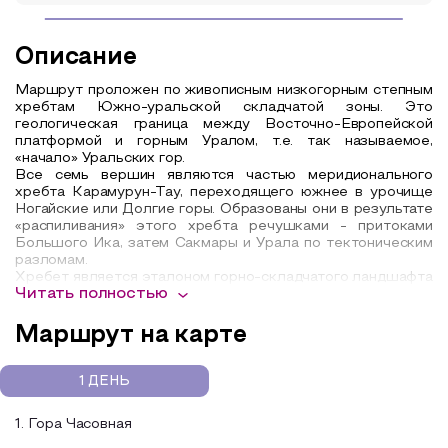
Описание
Маршрут проложен по живописным низкогорным степным
хребтам Южно-уральской складчатой зоны. Это
геологическая граница между Восточно-Европейской
платформой и горным Уралом, т.е. так называемое,
«начало» Уральских гор.
Все семь вершин являются частью меридионального
хребта Карамурун-Тау, переходящего южнее в урочище
Ногайские или Долгие горы. Образованы они в результате
«распиливания» этого хребта речушками - притоками
Большого Ика, затем Сакмары и Урала по тектоническим
разломам.
Хребет является эталоном горно-складчатого ландшафта
Читать полностью
с типичными представителями видов травянистых
горностепных растений: горноколосник, копеечник
крупноцветковый, оносма простейшая, тимьян
Маршрут на карте
губерлинский. Склоны известняковых гряд покрыты
подушками можжевельника казацкого, редкими кустами
кизильника. Днище балок покрыто густым лесом из
1 ДЕНЬ
черной ольхи, дуба, вяза шершавого, черемухи.
Целью проекта «Степной волк» является восхождение на
1. Гора Часовная
семь вершин степного Урала: