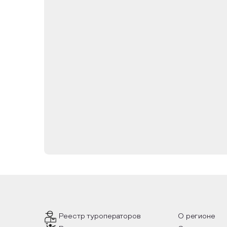
В 1989 году статус музея изменился - о
Музея истории Оренбурга было включен
20.02.95 г.).
Музейный фонд Музея истории Оренбурга
культуру различных национальностей, пр
В основном фонде Музея истории Оренбур
этнографии (башкирская, казахская, м
представителях культуры России, внёсш
поэта Ю.С.Энтина, Народной артистки ССС
Общая экспозиционная площадь МБУ "Музе
посещают около 40 тысяч человек.
Реестр туроператоров
О регионе