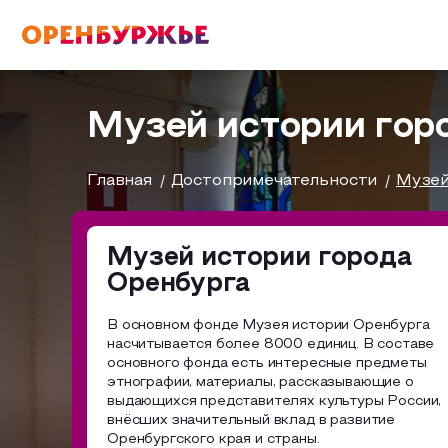
English(EN)
Русский(RU)
Музей истории гор
О РЕГИОНЕ
Главная
Достопримечательности
Музей
О регионе
Музей истории города
МОЙ МАРШРУТ
Оренбурга
Фотобанк
В основном фонде Музея истории Оренбурга
Бузулук и Бузулукский район
Маршруты от туроператоров
насчитывается более 8000 единиц. В составе
ГДЕ ПОЕСТЬ
основного фонда есть интересные предметы
Соль-Илецкий район
Промышленный туризм
этнографии, материалы, рассказывающие о
выдающихся представителях культуры России,
ГДЕ ОСТАНОВИТЬСЯ
Саракташский район
внёсших значительный вклад в развитие
Пешеходный туризм
Оренбургского края и страны.