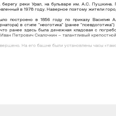
берегу реки Урал, на бульваре им. А.С. Пушкина.
овленный в 1978 году. Наверное поэтому жители горо
ыло построено в 1856 году по приказу Василия А
натора) в стиле "неоготика" (ранее "псевдоготика")
что ранее здесь была денежная кладовая с погребо
 Иван Петрович Скалочкин – талантливый крепостной
авершено. На его башне были установлены часы «та
гауптвахту, которая существовала здесь до 1974 го
уранты с башни гауптвахты были перевезены в Самар
я Оренбургского горисполкома Юрия Дмитриевича Г
 работ 30 апреля 1983 года в нем был открыт от
ременно с реставрацией здания были восстановлены
овича Кузнецова.
но на учет как памятник архитектуры (Решение ис