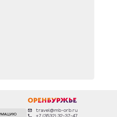
самостоятельность, а в 1995 году здание
о значения (Указ Президента РФ №17 от
своеобразие городского быта, историю и
сновного фонда есть интересные предметы
атериалы, рассказывающие о выдающихся
рая и страны (личные вещи и фотографии
ова и др.).
й метр, в год музей и его подразделения
travel@mb-orb.ru
РМАЦИЮ
+7 (3532) 32-37-47