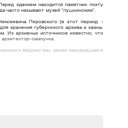
 Перед зданием находится памятник поэту
да часто называют музей "пушкинским".
лексеевича Перовского (в этот период -
 для хранения губернского архива и казны.
м. Из архивных источников известно, что
 архитектор-самоучка.
моженного ведомства», ранее находившиеся
да.
у для строящегося здания окружного Дома
аранькина здание было передано городу.
дел досоветской истории Оренбургского
 часы на башне по чертежам талантливого
полкома Оренбургского областного Совета