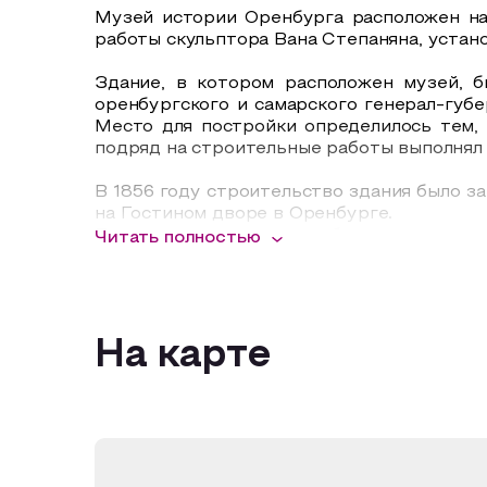
Музей истории Оренбурга расположен на 
работы скульптора Вана Степаняна, устан
Здание, в котором расположен музей, б
оренбургского и самарского генерал-губер
Место для постройки определилось тем, 
подряд на строительные работы выполнял
В 1856 году строительство здания было з
на Гостином дворе в Оренбурге.
Позднее здание приспособили под главную 
Читать полностью
По указу властей в 1930-х годах часы-к
офицеров.
В 1978 году по инициативе председател
На карте
После нескольких лет реставрационных
областного краеведческого музея. Однов
оренбургского часовщика Николая Степан
В 1987 году здание музея было поставле
народных депутатов №179 от 13.05.87г.).