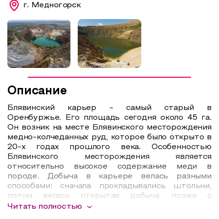
г. Медногорск
Образовательный туризм
Аттестованные экскурсоводы
Маршруты от экскурсоводов
Все маршруты
Доступная среда
Описание
Блявинский карьер - самый старый в
Оренбуржье. Его площадь сегодня около 45 га.
Он возник на месте Блявинского месторождения
медно-колчеданных руд, которое было открыто в
20-х годах прошлого века. Особенностью
Блявинского месторождения является
относительно высокое содержание меди в
породе. Добыча в карьере велась разными
способами: сначала прокладывались штольни,
потом велась открытая добыча, позже с
помощью микроорганизмов (методом
Читать полностью
бактериального выщелачивания). Добыча руды