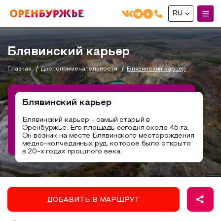
RU
English(EN)
Блявинский карьер
Русский(RU)
Главная
Достопримечательности
Блявинский карьер
О РЕГИОНЕ
О регионе
Блявинский карьер
МОЙ МАРШРУТ
Фотобанк
Блявинский карьер - самый старый в
Оренбуржье. Его площадь сегодня около 45 га.
Маршруты от туроператоров
Бузулук и Бузулукский район
Он возник на месте Блявинского месторождения
ГДЕ ПОЕСТЬ
медно-колчеданных руд, которое было открыто
Промышленный туризм
Соль-Илецкий район
в 20-х годах прошлого века.
ГДЕ ОСТАНОВИТЬСЯ
Пешеходный туризм
Саракташский район
СУВЕНИРЫ
Сельский туризм
ДОБАВИТЬ В МАРШРУТ
Аудио маршруты
НАЦИОНАЛЬНЫЙ ТУРИСТСКИЙ МАРШРУТ
Автотуризм