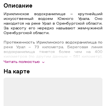
Описание
Ириклинское водохранилище – крупнейший
искусственный водоем Южного Урала. Оно
находится на реке Урал в Оренбургской области.
За красоту его нередко называют жемчужиной
Оренбургской области.
Протяженность Ириклинского водохранилища по
реке Урал – 73 километра. Береговая линия
водохранилища тянется более чем на 400
километров (по другим данным – 581 километр).
Ширина водохранилища доходит до 8
Читать полностью
километров. Средняя глубина – 12 метров, а
максимальная у плотины – 38 метров.
На карте
Здесь действует Ириклинская ГЭС.
Строительство крупнейшего на Южном Урале
гидроузла началось в 1949 году. Стройка была
непростой. Техники не хватало, а условия труда
были тяжелейшими. Удивительно, но заполнение
этого огромного водохранилища водой