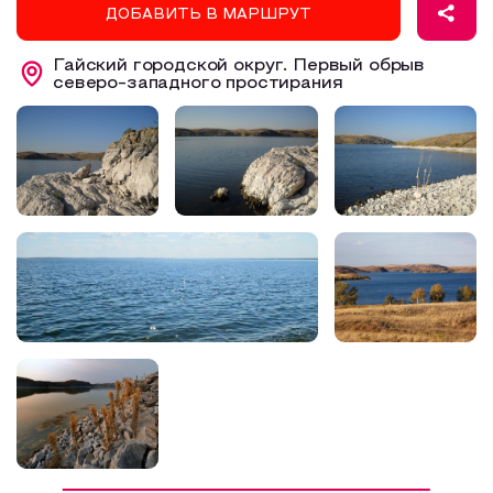
ДОБАВИТЬ В МАРШРУТ
Образовательный туризм
Гайский городской округ. Первый обрыв
Аттестованные экскурсоводы
северо-западного простирания
Маршруты от экскурсоводов
Все маршруты
Доступная среда