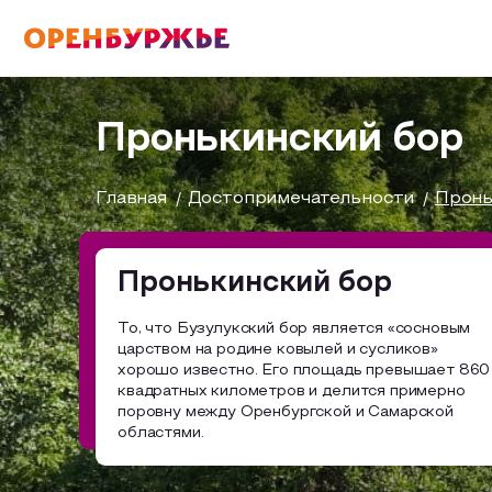
English(EN)
Русский(RU)
Пронькинский бор
О РЕГИОНЕ
Главная
Достопримечательности
Пронь
О регионе
Пронькинский бор
МОЙ МАРШРУТ
Фотобанк
То, что Бузулукский бор является «сосновым
царством на родине ковылей и сусликов»
Бузулук и Бузулукский район
Маршруты от туроператоров
хорошо известно. Его площадь превышает 860
ГДЕ ПОЕСТЬ
квадратных километров и делится примерно
поровну между Оренбургской и Самарской
Соль-Илецкий район
Промышленный туризм
областями.
ГДЕ ОСТАНОВИТЬСЯ
Саракташский район
Пешеходный туризм