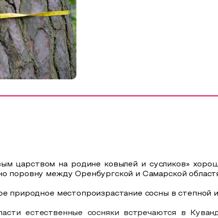
овым царством на родине ковылей и сусликов» хор
но поровну между Оренбургской и Самарской област
ое природное местопроизрастание сосны в степной и
ласти естественные сосняки встречаются в Куван