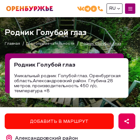
RU
English(EN)
Родник Голубой глаз
Русский(RU)
Главная
Достопримечательности
Родник Голубой глаз
О РЕГИОНЕ
О регионе
Родник Голубой глаз
МОЙ МАРШРУТ
Фотобанк
Уникальный родник Голубой глаз, Оренбургская
область,Александровский район. Глубина 28
Маршруты от туроператоров
Бузулук и Бузулукский район
метров, производительность 450 л/с,
ГДЕ ПОЕСТЬ
температура +8
Промышленный туризм
Соль-Илецкий район
ГДЕ ОСТАНОВИТЬСЯ
Пешеходный туризм
Саракташский район
СУВЕНИРЫ
Сельский туризм
ДОБАВИТЬ В МАРШРУТ
Аудио маршруты
НАЦИОНАЛЬНЫЙ ТУРИСТСКИЙ МАРШРУТ
Автотуризм
Александровский район