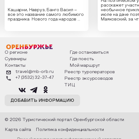
На поэтическом 
расскажет участн
Кашарни, Навруз, Банго Васил –
необычное прикл
все это название самого любимого
июле на даче поэ
праздника Нового года народов
Маяковский, за ч
России. Традиции и обычаи,
Сергеевич Пушки
которыми отмечают этот праздник
время года и поч
интересны и уникальны. Участники
считают макушкой
мероприятия узнают удивительные
стихотворения о 
факты из истории этого праздника,
Федора Тютчева,
о том, как встречают новый год в
Маяковского, Але
разных уголках страны, какие
Твардовского и д
О регионе
Где остановиться
обряды совершают на удачу и
поэтов, участники
Сувениры
Где поесть
благополучие, в чем схожи и
ответы не только
Контакты
Мой маршрут
различаются традиции. Кто такой
вопросы, но проч
Дед Мороз и откуда он пришел, как
каждой строчке з
travel@mb-orb.ru
Реестр туроператоров
его называют в разных уголках
восхищение само
+7 (3532) 32-37-47
Реестр эксурсоводов
страны и как появились елочные
яркому времени г
игрушки.
ТИЦ
ДОБАВИТЬ ИНФОРМАЦИЮ
© 2026 Туристический портал Оренбургской области
Карта сайта
Политика конфиденциальности