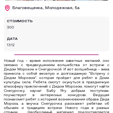
Образовательный туризм
Благовещенка, Молодежная, 5а
Аттестованные экскурсоводы
СТОИМОСТЬ
Маршруты от экскурсоводов
300
Все маршруты
ДАТА
Доступная среда
13.12
Новый год - время исполнения заветных желаний, оно
связано с предвкушением волшебства от встречи с
Дедом Морозом и Снегурочкой. И вот волшебница - зима
принесла с собой веселую и долгожданную "Встречу с
Дедом Морозом", которая пройдет для ребят в Доме
культуры села. Ребята смогут окунуться в праздничную
атмосферу приключений с Дедом Морозом, помогут найти
Снегурочку, научат Бабу Ягу добрым поступкам,
поучаствуют в интересных конкурсах. Ведущая
познакомит ребят с историей возникновения образа Деда
Мороза, а внучка Снегурочка расскажет ребятам об
обычаях и традициях встречи Нового года в разных
странах. Необходимый материал предоставляется