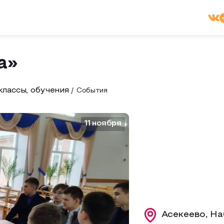
а»
лассы, обучения
События
11 ноября
Асекеево, На