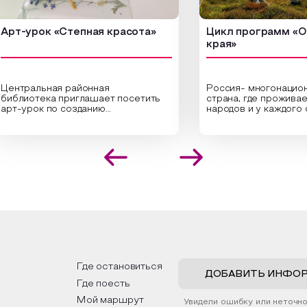
урок «Степная красота»
Цикл программ «От кр
края»
ральная районная
Россия- многонациональн
иотека приглашает посетить
страна, где проживает бо
урок по созданию
народов и у каждого своя
инальных композиций из
уникальная национальная 
шенных трав и цветов.
На мероприятии участник
иалисты научат технике
совершат путешествие 
оложения растений в рамке
необъятной стране, посет
создания эстетически
Сибири, дальнего Востока,
лекательной картины, которую
Кавказа, где познакомятс
оздадите с помощью рамки,
культурными и архитекту
ной бумаги и высушенных
достопримечательностями
ений. Эко-картина дополнит
интересные факты о наци
рьер и будет напоминать о
традициях, праздниках, обр
их степных просторах.
которые связаны с природ
религией; устном народн
ложим смастерить также
творчестве, в котором о
альные закладки для книг,
история возникновения на
льзуя ламинатор и прозрачную
быт и праздники.
Где остановиться
ку. Внутри закладки поместим
ДОБАВИТЬ ИНФО
Где поесть
шенные растения, красиво
мив ее логотипом библиотеки
Мой маршрут
Увидели ошибку или неточн
нтой.