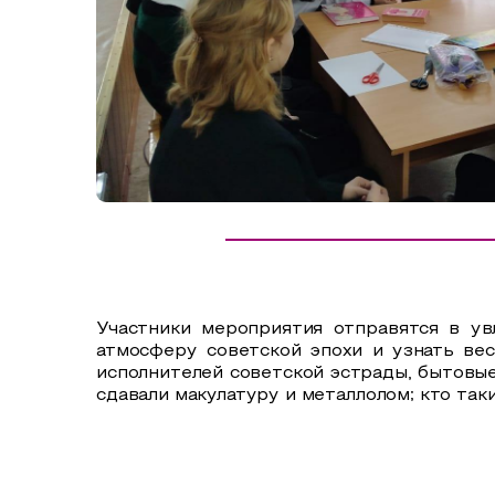
Сельский туризм
СУВЕНИРЫ
Аудио маршруты
НАЦИОНАЛЬНЫЙ ТУРИСТСКИЙ МАРШРУТ
Автотуризм
Образовательный туризм
Аттестованные экскурсоводы
Маршруты от экскурсоводов
Все маршруты
Участники мероприятия отправятся в ув
Доступная среда
атмосферу советской эпохи и узнать ве
исполнителей советской эстрады, бытовые
сдавали макулатуру и металлолом; кто так