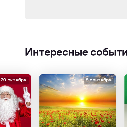
Интересные событ
октября
8 сентября