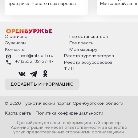
праздника Нового года народов
Маяковский, за ч
России. Традиции и обычаи,
Сергеевич Пушки
которыми отмечают этот праздник
время года и поч
интересны и уникальны. Участники
считают макушкой
мероприятия узнают удивительные
стихотворения о 
факты из истории этого праздника,
Федора Тютчева,
о том, как встречают новый год в
Маяковского, Але
разных уголках страны, какие
Твардовского и д
О регионе
Где остановиться
обряды совершают на удачу и
поэтов, участники
Сувениры
Где поесть
благополучие, в чем схожи и
ответы не только
Контакты
Мой маршрут
различаются традиции. Кто такой
вопросы, но проч
Дед Мороз и откуда он пришел, как
каждой строчке з
travel@mb-orb.ru
Реестр туроператоров
его называют в разных уголках
восхищение само
+7 (3532) 32-37-47
Реестр эксурсоводов
страны и как появились елочные
яркому времени г
игрушки.
ТИЦ
ДОБАВИТЬ ИНФОРМАЦИЮ
© 2026 Туристический портал Оренбургской области
Карта сайта
Политика конфиденциальности
Данный ресурс носит информационный характер.
Администрация не несет ответственности за качество
услуг, предоставленных сторонними организациями.