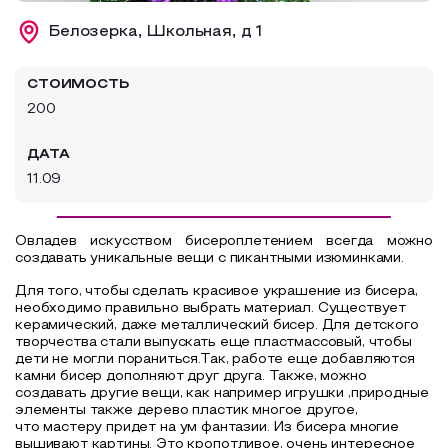
Образовательный туризм
Белозерка, Школьная, д 1
Аттестованные экскурсоводы
СТОИМОСТЬ
Маршруты от экскурсоводов
200
Все маршруты
ДАТА
Доступная среда
11.09
Овладев искусством бисероплетением всегда можно
создавать
уникальные
вещи с пикантными изюминками.
Для того, чтобы
сделать красивое украшение из бисера,
необходимо правильно выбрать материал. Существует
керамический,
даже металлический бисер. Для детского
творчества стали выпускать еще
пластмассовый,
чтобы
дети не могли пораниться.Так,
работе еще
добавляются
камни бисер дополняют друг друга. Также, можно
создавать другие вещи, как например игрушки ,природные
элементы также дерево пластик многое другое,
что
мастеру
придет на ум фантазии. Из бисера многие
вышивают
картины. Это кропотливое,
очень интересное