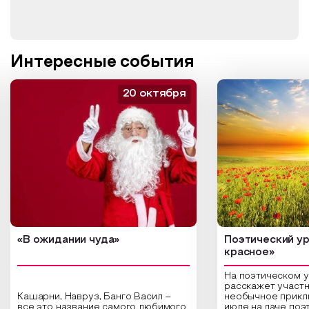
Интересные события
20 октября
«В ожидании чуда»
Поэтический ур
красное»
На поэтическом 
расскажет участн
Кашарни, Навруз, Банго Васил –
необычное прикл
все это название самого любимого
июле на даче поэ