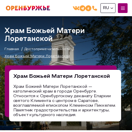
RU
English(EN)
Храм Божьей Матери
Русский(RU)
Лоретанской
О РЕГИОНЕ
Главная
Достопримечательности
Храм Божьей Матери Лоретанской
О регионе
МОЙ МАРШРУТ
Фотобанк
Храм Божьей Матери Лоретанской
Маршруты от туроператоров
Бузулук и Бузулукский район
ГДЕ ПОЕСТЬ
Храм Божией Матери Лоретанской —
Промышленный туризм
Соль-Илецкий район
католический храм в городе Оренбурге.
ГДЕ ОСТАНОВИТЬСЯ
Относится к Оренбургскому деканату Епархии
Пешеходный туризм
Саракташский район
святого Климента с центром в Саратове,
возглавляемой епископом Клеменсом Пиккелем.
СУВЕНИРЫ
Сельский туризм
Памятник градостроительства и архитектуры,
объект культурного наследия.
Аудио маршруты
НАЦИОНАЛЬНЫЙ ТУРИСТСКИЙ МАРШРУТ
Автотуризм