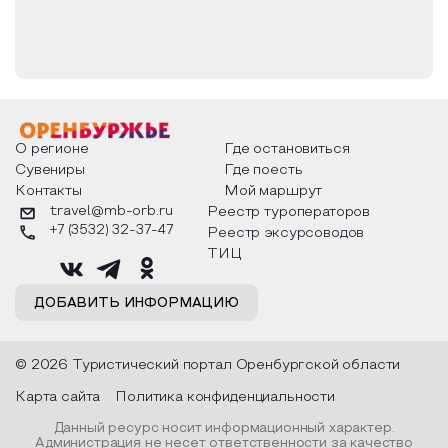
В 1932 году храм был закрыт советскими
властями, церковная утварь разграблена. Вплоть
до 90-х годов в здании церкви располагался цех
кожевенной фабрики, при этом здание было
радикально перестроено под нужды фабрики.
О регионе
Где остановиться
В 1990-х годах началась нормализация
Сувениры
Где поесть
деятельности католической церкви в России. В
1993 году был вновь зарегистрирован
Контакты
Мой маршрут
католический приход, в 1994 году здание церкви,
travel@mb-orb.ru
Реестр туроператоров
доведённое до катастрофического состояния,
+7 (3532) 32-37-47
Реестр эксурсоводов
было передано приходу. Масштабные
ТИЦ
реставрационные работы продолжались свыше
двух лет. 23 ноября 1997 года, ровно через 150
ДОБАВИТЬ ИНФОРМАЦИЮ
лет после первого освящения храм Божией
Матери Лоретанской был повторно освящён
архиепископом Тадеушем Кондрусевичем. В
© 2026 Туристический портал Оренбургской области
приходе работают священники из ордена
редемптористов.
Карта сайта
Политика конфиденциальности
Данный ресурс носит информационный характер.
Администрация не несет ответственности за качество