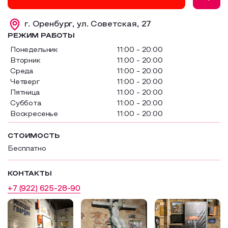
Образовательный туризм
г. Оренбург, ул. Советская, 27
Аттестованные экскурсоводы
РЕЖИМ РАБОТЫ
Понедельник
11:00 - 20:00
Маршруты от экскурсоводов
Вторник
11:00 - 20:00
Все маршруты
Среда
11:00 - 20:00
Четверг
11:00 - 20:00
Доступная среда
Пятница
11:00 - 20:00
Суббота
11:00 - 20:00
Воскресенье
11:00 - 20:00
СТОИМОСТЬ
Бесплатно
КОНТАКТЫ
+7 (922) 625-28-90