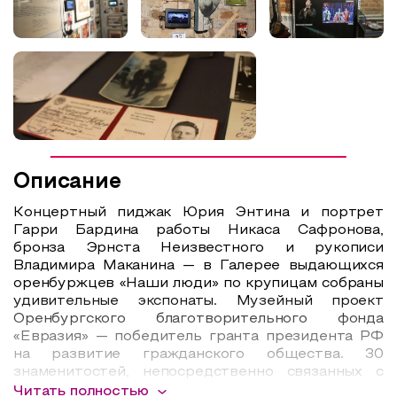
Описание
Концертный пиджак Юрия Энтина и портрет
Гарри Бардина работы Никаса Сафронова,
бронза Эрнста Неизвестного и рукописи
Владимира Маканина — в Галерее выдающихся
оренбуржцев «Наши люди» по крупицам собраны
удивительные экспонаты. Музейный проект
Оренбургского благотворительного фонда
«Евразия» — победитель гранта президента РФ
на развитие гражданского общества. 30
знаменитостей, непосредственно связанных с
Оренбуржьем, представлены здесь на площади
Читать полностью