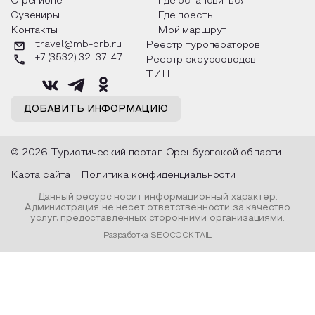
О регионе
Где остановиться
каждый день с 9 утра до 8 вечера без выходных.
Сувениры
Где поесть
Пока что посмотреть авиационную технику
можно только снаружи, но в будущем планируют
Контакты
Мой маршрут
пускать посетителей и внутрь воздушных судов.
travel@mb-orb.ru
Реестр туроператоров
Музей является уникальным, такого в
+7 (3532) 32-37-47
Реестр эксурсоводов
Оренбургской области больше нет. Где вам еще
ТИЦ
представится возможность постоять рядом
настоящим ветераном гражданской авиации
ДОБАВИТЬ ИНФОРМАЦИЮ
Ту-154 или Ту-134?
© 2026 Туристический портал Оренбургской области
Карта сайта
Политика конфиденциальности
Данный ресурс носит информационный характер.
Администрация не несет ответственности за качество
услуг, предоставленных сторонними организациями.
Разработка SEOCOCKTAIL