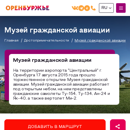
RU
English(EN)
Музей гражданской авиации
Русский(RU)
Главная
Достопримечательности
Музей гражданской авиации
О РЕГИОНЕ
О регионе
Музей гражданской авиации
МОЙ МАРШРУТ
Фотобанк
На территории аэропорта "Центральный" г.
Оренбурга 17 августа 2015 года прошло
Маршруты от туроператоров
Бузулук и Бузулукский район
торжественное открытие Музея гражданской
ГДЕ ПОЕСТЬ
авиации. Музей гражданской авиации работает
Промышленный туризм
Соль-Илецкий район
под открытым небом, на нем представлены
гражданские самолеты Ту-154, Ту-134, Ан-24 и
ГДЕ ОСТАНОВИТЬСЯ
Пешеходный туризм
Саракташский район
Як-40, а также вертолет Ми-2.
СУВЕНИРЫ
Сельский туризм
Аудио маршруты
НАЦИОНАЛЬНЫЙ ТУРИСТСКИЙ МАРШРУТ
ДОБАВИТЬ В МАРШРУТ
Автотуризм