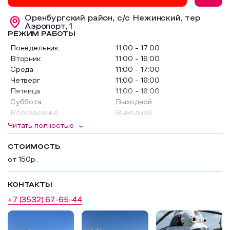
Образовательный туризм
Оренбургский район, с/с Нежинский, тер
Аэропорт, 1
Аттестованные экскурсоводы
РЕЖИМ РАБОТЫ
Понедельник
11:00 - 17:00
Маршруты от экскурсоводов
Вторник
11:00 - 16:00
Все маршруты
Среда
11:00 - 17:00
Четверг
11:00 - 16:00
Доступная среда
Пятница
11:00 - 16:00
Суббота
Выходной
Воскресенье
Выходной
Читать полностью
Актуальную информацию уточняйте у администратора
СТОИМОСТЬ
от 150р.
КОНТАКТЫ
+7 (3532) 67-65-44