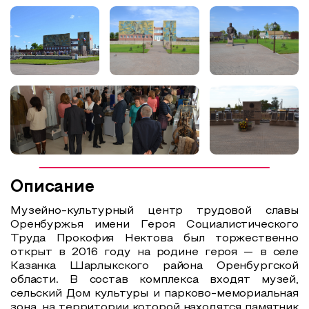
Понедельник
Выходной
Вторник
Выходной
Среда
10:00 - 18:00
Четверг
10:00 - 18:00
Пятница
10:00 - 18:00
Суббота
10:00 - 18:00
Воскресенье
10:00 - 18:00
Описание
Музейно-культурный центр трудовой славы
Оренбуржья имени Героя Социалистического
Труда Прокофия Нектова был торжественно
открыт в 2016 году на родине героя — в селе
Казанка Шарлыкского района Оренбургской
области. В состав комплекса входят музей,
сельский Дом культуры и парково-мемориальная
зона, на территории которой находятся памятник