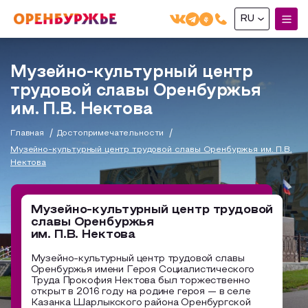
RU
English(EN)
Музейно-культурный центр
Русский(RU)
трудовой славы Оренбуржья
О РЕГИОНЕ
им. П.В. Нектова
Главная
Достопримечательности
О регионе
МОЙ МАРШРУТ
Музейно-культурный центр трудовой славы Оренбуржья им. П.В.
Фотобанк
Нектова
Маршруты от туроператоров
Бузулук и Бузулукский район
ГДЕ ПОЕСТЬ
Промышленный туризм
Музейно-культурный центр трудовой
Соль-Илецкий район
славы Оренбуржья
ГДЕ ОСТАНОВИТЬСЯ
Пешеходный туризм
Саракташский район
им. П.В. Нектова
СУВЕНИРЫ
Сельский туризм
Музейно-культурный центр трудовой славы
Оренбуржья имени Героя Социалистического
Аудио маршруты
Труда Прокофия Нектова был торжественно
НАЦИОНАЛЬНЫЙ ТУРИСТСКИЙ МАРШРУТ
открыт в 2016 году на родине героя — в селе
Казанка Шарлыкского района Оренбургской
Автотуризм