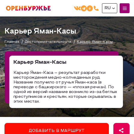
RU
English(EN)
Карьер Яман-Касы
Русский(RU)
Главная
Достопримечательности
Карьер Яман-Касы
О РЕГИОНЕ
О регионе
Карьер Яман-Касы
МОЙ МАРШРУТ
Фотобанк
Карьер Яман-Каса – результат разработки
месторождения медно-колчеданных руд.
Маршруты от туроператоров
Бузулук и Бузулукский район
Название получило от ручья Яман-каса (в
ГДЕ ПОЕСТЬ
переводе с башкирского — «плохая речка»). По
Промышленный туризм
Соль-Илецкий район
одной из версий название возникло из-за беглых
преступников и крестьян, которые скрывались в
ГДЕ ОСТАНОВИТЬСЯ
Пешеходный туризм
Саракташский район
этих местах.
СУВЕНИРЫ
Сельский туризм
Аудио маршруты
НАЦИОНАЛЬНЫЙ ТУРИСТСКИЙ МАРШРУТ
ДОБАВИТЬ В МАРШРУТ
Автотуризм