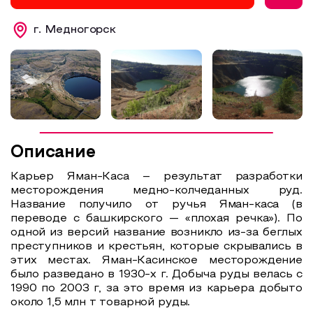
Образовательный туризм
г. Медногорск
Аттестованные экскурсоводы
Маршруты от экскурсоводов
Все маршруты
Доступная среда
Описание
Карьер Яман-Каса – результат разработки
месторождения медно-колчеданных руд.
Название получило от ручья Яман-каса (в
переводе с башкирского — «плохая речка»). По
одной из версий название возникло из-за беглых
преступников и крестьян, которые скрывались в
этих местах. Яман-Касинское месторождение
было разведано в 1930-х г. Добыча руды велась с
1990 по 2003 г, за это время из карьера добыто
около 1,5 млн т товарной руды.