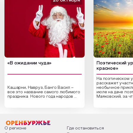
20 октября
«В ожидании чуда»
Поэтический ур
красное»
На поэтическом 
расскажет участн
Кашарни, Навруз, Банго Васил –
необычное прикл
все это название самого любимого
июле на даче поэ
праздника Нового года народов
Маяковский, за ч
России. Традиции и обычаи,
Сергеевич Пушки
которыми отмечают этот праздник
время года и поч
интересны и уникальны. Участники
считают макушкой
мероприятия узнают удивительные
стихотворения о 
факты из истории этого праздника,
Федора Тютчева,
о том, как встречают новый год в
Маяковского, Але
разных уголках страны, какие
Твардовского и д
О регионе
Где остановиться
обряды совершают на удачу и
поэтов, участники