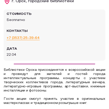
г. Орск, городские библиотеки
Образовательный туризм
СТОИМОСТЬ
Аттестованные экскурсоводы
Бесплатно
Маршруты от экскурсоводов
КОНТАКТЫ
Все маршруты
+7 (3537) 25-39-64
Доступная среда
ДАТА
22.04
Библиотеки Орска присоединятся к всероссийской акции
и проведут для жителей и гостей города
интеллектуальные программы, концерты с участием
творческих коллективов города, литературные вечера,
литературно-игровые программы, арт-выставки, книжные
инсталляции и фотозоны.
Гости акции смогут принять участие в оригинальных
мастерклассах и традиционном розыгрыше книг.