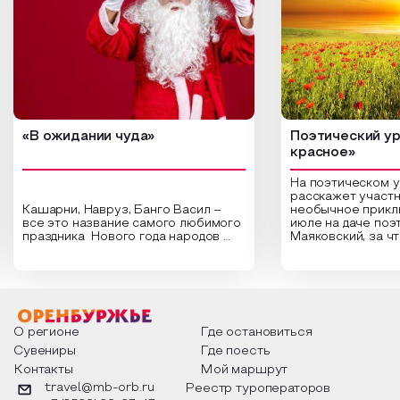
«В ожидании чуда»
Поэтический ур
красное»
На поэтическом 
расскажет участн
Кашарни, Навруз, Банго Васил –
необычное прикл
все это название самого любимого
июле на даче поэ
праздника Нового года народов
Маяковский, за ч
России. Традиции и обычаи,
Сергеевич Пушки
которыми отмечают этот праздник
время года и поч
интересны и уникальны. Участники
считают макушкой
мероприятия узнают удивительные
стихотворения о 
факты из истории этого праздника,
Федора Тютчева,
о том, как встречают новый год в
Маяковского, Але
разных уголках страны, какие
Твардовского и д
О регионе
Где остановиться
обряды совершают на удачу и
поэтов, участники
Сувениры
Где поесть
благополучие, в чем схожи и
ответы не только
Контакты
Мой маршрут
различаются традиции. Кто такой
вопросы, но проч
Дед Мороз и откуда он пришел, как
каждой строчке з
travel@mb-orb.ru
Реестр туроператоров
его называют в разных уголках
восхищение само