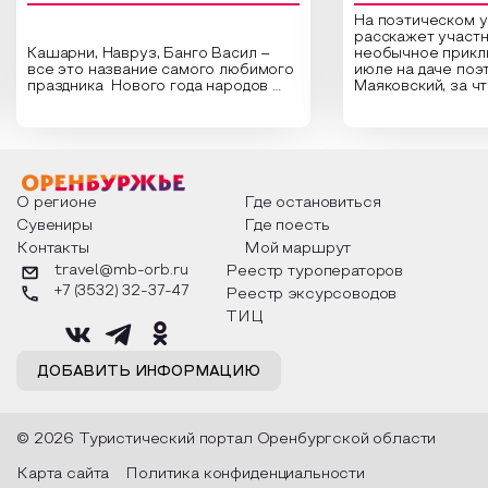
На поэтическом 
расскажет участн
Кашарни, Навруз, Банго Васил –
необычное прикл
все это название самого любимого
июле на даче поэ
праздника Нового года народов
Маяковский, за ч
России. Традиции и обычаи,
Сергеевич Пушки
которыми отмечают этот праздник
время года и поч
интересны и уникальны. Участники
считают макушкой
мероприятия узнают удивительные
стихотворения о 
факты из истории этого праздника,
Федора Тютчева,
о том, как встречают новый год в
Маяковского, Але
разных уголках страны, какие
Твардовского и д
О регионе
Где остановиться
обряды совершают на удачу и
поэтов, участники
Сувениры
Где поесть
благополучие, в чем схожи и
ответы не только
Контакты
Мой маршрут
различаются традиции. Кто такой
вопросы, но проч
Дед Мороз и откуда он пришел, как
каждой строчке з
travel@mb-orb.ru
Реестр туроператоров
его называют в разных уголках
восхищение само
+7 (3532) 32-37-47
Реестр эксурсоводов
страны и как появились елочные
яркому времени г
игрушки.
ТИЦ
ДОБАВИТЬ ИНФОРМАЦИЮ
© 2026 Туристический портал Оренбургской области
Карта сайта
Политика конфиденциальности