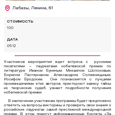
Образовательный туризм
Лабазы, Ленина, 61
Аттестованные экскурсоводы
СТОИМОСТЬ
Маршруты от экскурсоводов
100
Все маршруты
ДАТА
Доступная среда
05.12
Участников мероприятия ждет встреча с
русскими
писателями – лауреатами нобелевской премии по
литературе: Иваном Буниным, Михаилом Шолоховым,
Борисом Пастернаком, Александром Солженицыным,
Иосифом Бродским.
Они познакомятся с лучшими
произведениями этих авторов, приоткроют завесу тайны
их творческих судеб, узнают подробности получения
нобелевской премии.
В заключении участникам программы будет предложено
ответить на вопросы викторины и проверить свои знания о
российских лауреатах самой престижной международной
премии. В этом помогут информационные буклеты «За