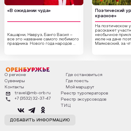
«В ожидании чуда»
Поэтический ур
красное»
На поэтическом 
расскажет участн
Кашарни, Навруз, Банго Васил –
необычное прикл
все это название самого любимого
июле на даче поэ
праздника Нового года народов
Маяковский, за ч
России. Традиции и обычаи,
Сергеевич Пушки
которыми отмечают этот праздник
время года и поч
интересны и уникальны. Участники
считают макушкой
мероприятия узнают удивительные
стихотворения о 
факты из истории этого праздника,
Федора Тютчева,
о том, как встречают новый год в
Маяковского, Але
разных уголках страны, какие
Твардовского и д
О регионе
Где остановиться
обряды совершают на удачу и
поэтов, участники
Сувениры
Где поесть
благополучие, в чем схожи и
ответы не только
Контакты
Мой маршрут
различаются традиции. Кто такой
вопросы, но проч
Дед Мороз и откуда он пришел, как
каждой строчке з
travel@mb-orb.ru
Реестр туроператоров
его называют в разных уголках
восхищение само
+7 (3532) 32-37-47
Реестр эксурсоводов
страны и как появились елочные
яркому времени г
игрушки.
ТИЦ
ДОБАВИТЬ ИНФОРМАЦИЮ