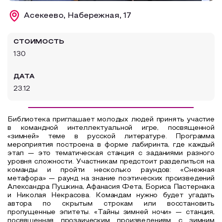
Образовательный туризм
Асекеево, Набережная, 17
Аттестованные экскурсоводы
СТОИМОСТЬ
Маршруты от экскурсоводов
130
Все маршруты
ДАТА
Доступная среда
23.12
Библиотека приглашает молодых людей принять участие
в командной интеллектуальной игре, посвященной
«зимней» теме в русской литературе. Программа
мероприятия построена в форме лабиринта, где каждый
этап — это тематическая станция с заданиями разного
уровня сложности. Участникам предстоит разделиться на
команды и пройти несколько раундов: «Снежная
метафора» — раунд на знание поэтических произведений
Александра Пушкина, Афанасия Фета, Бориса Пастернака
и Николая Некрасова. Командам нужно будет угадать
автора по скрытым строкам или восстановить
пропущенные эпитеты. «Тайны зимней ночи» — станция,
посвященная прозаическим произведениям с зимним