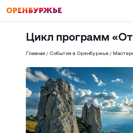
English(EN)
Русский(RU)
Цикл программ «От 
О РЕГИОНЕ
Главная
События в Оренбуржье
Мастерк
О регионе
МОЙ МАРШРУТ
Фотобанк
Маршруты от туроператоров
ГДЕ ПОЕСТЬ
Промышленный туризм
ГДЕ ОСТАНОВИТЬСЯ
Пешеходный туризм