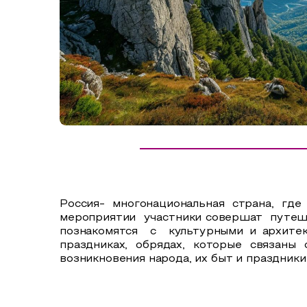
Сельский туризм
СУВЕНИРЫ
Аудио маршруты
НАЦИОНАЛЬНЫЙ ТУРИСТСКИЙ МАРШРУТ
Автотуризм
Образовательный туризм
Аттестованные экскурсоводы
Маршруты от экскурсоводов
Все маршруты
Россия- многонациональная страна, гд
Доступная среда
мероприятии участники совершат путешес
познакомятся с культурными и архитек
праздниках, обрядах, которые связан
возникновения народа, их быт и праздники