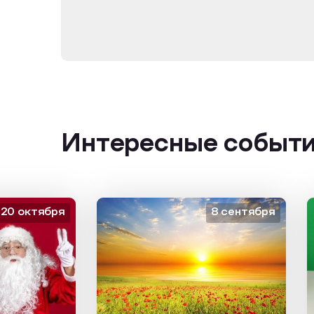
Интересные событ
октября
8 сентября