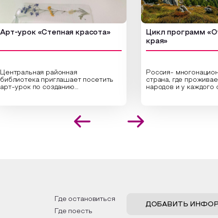
урок «Степная красота»
Цикл программ «От кр
края»
ральная районная
Россия- многонациональн
иотека приглашает посетить
страна, где проживает бол
урок по созданию
народов и у каждого своя
инальных композиций из
уникальная национальная 
шенных трав и цветов.
На мероприятии участник
иалисты научат технике
совершат путешествие 
оложения растений в рамке
необъятной стране, посет
создания эстетически
Сибири, дальнего Востока,
лекательной картины, которую
Кавказа, где познакомятс
оздадите с помощью рамки,
культурными и архитекту
ной бумаги и высушенных
достопримечательностями
ений. Эко-картина дополнит
интересные факты о наци
рьер и будет напоминать о
традициях, праздниках, обр
их степных просторах.
которые связаны с природ
религией; устном народн
ложим смастерить также
творчестве, в котором о
льные закладки для книг,
история возникновения на
льзуя ламинатор и прозрачную
быт и праздники.
Где остановиться
ку. Внутри закладки поместим
ДОБАВИТЬ ИНФО
Где поесть
шенные растения, красиво