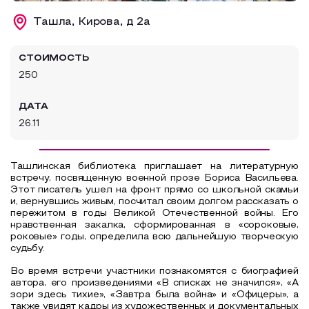
Образовательный туризм
Ташла, Кирова, д 2а
Аттестованные экскурсоводы
СТОИМОСТЬ
Маршруты от экскурсоводов
250
Все маршруты
ДАТА
Доступная среда
26.11
Ташлинская библиотека приглашает на литературную
встречу, посвященную военной прозе Бориса Васильева.
Этот писатель ушел на фронт прямо со школьной скамьи
и, вернувшись живым, посчитал своим долгом рассказать о
пережитом в годы Великой Отечественной войны. Его
нравственная закалка, сформированная в «сороковые,
роковые» годы, определила всю дальнейшую творческую
судьбу.
Во время встречи участники познакомятся с биографией
автора, его произведениями «В списках не значился», «А
зори здесь тихие», «Завтра была война» и «Офицеры», а
также увидят кадры из художественных и документальных