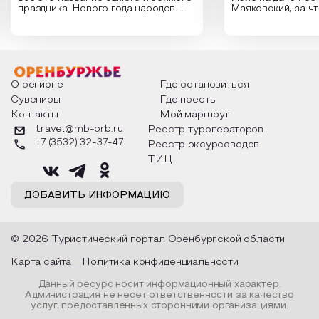
праздника Нового года народов
Маяковский, за ч
России. Традиции и обычаи,
Сергеевич Пушки
которыми отмечают этот праздник
время года и поч
интересны и уникальны. Участники
считают макушкой
мероприятия узнают удивительные
стихотворения о 
факты из истории этого праздника,
Федора Тютчева,
о том, как встречают новый год в
Маяковского, Але
разных уголках страны, какие
Твардовского и д
О регионе
Где остановиться
обряды совершают на удачу и
поэтов, участники
Сувениры
Где поесть
благополучие, в чем схожи и
ответы не только
Контакты
Мой маршрут
различаются традиции. Кто такой
вопросы, но проч
Дед Мороз и откуда он пришел, как
каждой строчке з
travel@mb-orb.ru
Реестр туроператоров
его называют в разных уголках
восхищение само
+7 (3532) 32-37-47
Реестр эксурсоводов
страны и как появились елочные
яркому времени г
игрушки.
ТИЦ
ДОБАВИТЬ ИНФОРМАЦИЮ
© 2026 Туристический портал Оренбургской области
Карта сайта
Политика конфиденциальности
Данный ресурс носит информационный характер.
Администрация не несет ответственности за качество
услуг, предоставленных сторонними организациями.