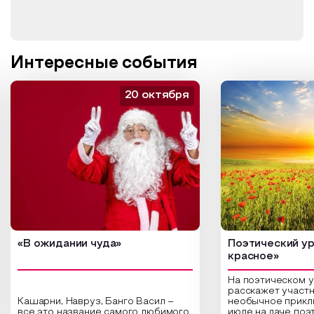
Интересные события
20 октября
«В ожидании чуда»
Поэтический ур
красное»
На поэтическом 
расскажет участн
Кашарни, Навруз, Банго Васил –
необычное прикл
все это название самого любимого
июле на даче поэ