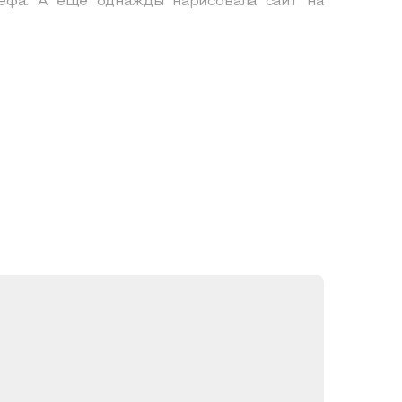
ефа. А ещё однажды нарисовала сайт на
ьных развилках, страхах, росте и том, как
, что обычно остаётся за кадром: рабочие
и.
, человек из креативной сферы, студент
 эту встречу!