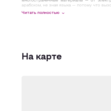
многостраничные материалы — от элект
арабском, не зная языка — потому что выз
Читать полностью
Вместе с арт-комьюнити «наружка*» состои
понять, какой формат работы подходит им
«наружка*» — арт-комьюнити для дизайнер
процессы, карьерные решения, внутренни
Если вы дизайнер, иллюстратор, арт-ди
творческой профессии — или просто стоит
На карте