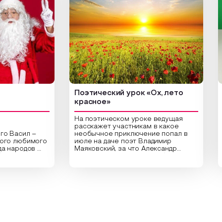
Поэтический урок «Ох, лето
Арт-
красное»
На поэтическом уроке ведущая
расскажет участникам в какое
сил –
необычное приключение попал в
Цент
любимого
июле на даче поэт Владимир
библ
родов
Маяковский, за что Александр
арт-
Сергеевич Пушкин не любил это
ориг
раздник
время года и почему месяц июль
высу
астники
считают макушкой лета. Прочитав
Спец
тельные
стихотворения о лете
расп
аздника,
Федора Тютчева, Владимира
для 
 год в
Маяковского, Александра
прив
ие
Твардовского и других известных
вы с
у и
поэтов, участники смогут найти
плот
 и
ответы не только на эти
раст