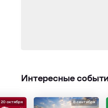
Интересные событ
октября
8 сентября