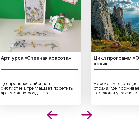
урок «Степная красота»
Цикл программ «От кра
края»
ральная районная
Россия- многонациональн
иотека приглашает посетить
страна, где проживает бол
урок по созданию
народов и у каждого своя
инальных композиций из
уникальная национальная 
шенных трав и цветов.
На мероприятии участник
иалисты научат технике
совершат путешествие п
оложения растений в рамке
необъятной стране, посет
создания эстетически
Сибири, дальнего Востока,
лекательной картины, которую
Кавказа, где познакомятс
оздадите с помощью рамки,
культурными и архитекту
ной бумаги и высушенных
достопримечательностями
ений. Эко-картина дополнит
интересные факты о наци