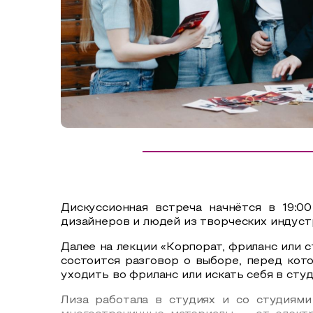
Сельский туризм
СУВЕНИРЫ
Аудио маршруты
НАЦИОНАЛЬНЫЙ ТУРИСТСКИЙ МАРШРУТ
Автотуризм
Образовательный туризм
Аттестованные экскурсоводы
Маршруты от экскурсоводов
Все маршруты
Дискуссионная встреча начнётся в 19:0
Доступная среда
дизайнеров и людей из творческих индуст
Далее на лекции «Корпорат, фриланс или 
состоится разговор о выборе, перед кот
уходить во фриланс или искать себя в сту
Лиза работала в студиях и со студиями