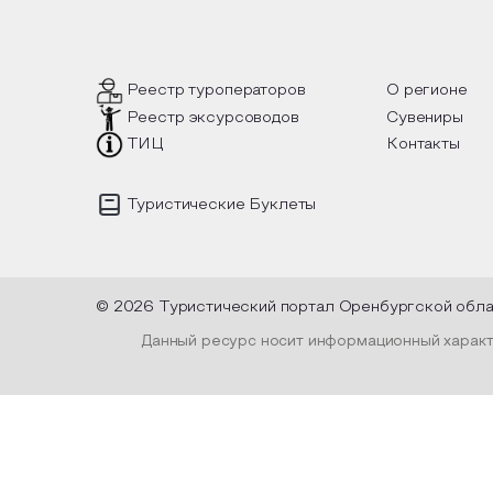
 такой
вопросы, но прочувствовать как в
инте
шел, как
каждой строчке заложено тепло и
летн
лках
восхищение самому теплому и
лочные
яркому времени года.
Пред
уника
испо
Реестр туроператоров
О регионе
плен
Реестр эксурсоводов
Сувениры
высу
офор
ТИЦ
Контакты
и лен
Туристические Буклеты
© 2026 Туристический портал Оренбургской обл
Данный ресурс носит информационный характе