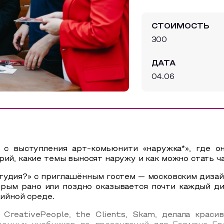
СТОИМОСТЬ
300
ДАТА
04.06
0 с выступления арт-комьюнити «наружка*», где о
рий, какие темы выносят наружу и как можно стать 
студия?» с приглашённым гостем — московским диза
орым рано или поздно оказывается почти каждый ди
дийной среде.
 CreativePeople, the Clients, Skam, делала крас