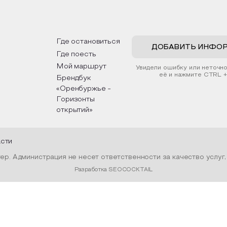
рьер и будет напоминать о
традициях, праздниках, обр
их степных просторах.
которые связаны с природ
религией; устном народн
ложим смастерить также
творчестве, в котором о
льные закладки для книг,
история возникновения на
льзуя ламинатор и прозрачную
быт и праздники.
Где остановиться
ку. Внутри закладки поместим
ДОБАВИТЬ ИНФО
Где поесть
шенные растения, красиво
мив ее логотипом библиотеки
Мой маршрут
Увидели ошибку или неточн
той.
её и нажмите CTRL +
Брендбук
«Оренбуржье -
Горизонты
открытий»
асти
р. Администрация не несет ответственности за качество услуг
Разработка SEOCOCKTAIL