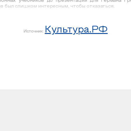
ронных учебников до презентаций для Германа Гр
ов был слишком интересным, чтобы отказаться.
тся живой разговор о реальном опыте, профессионал
енно вам.
Культура.РФ
Источник:
ов и творческих индустрий. На дискуссии обсудят то
е сомнения и настоящую кухню визуальной професси
ректор, студент, фрилансер, сотрудник компании
е на профессиональном перепутье — стоит прийти на