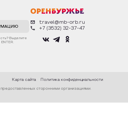
ядах,
фигурки. Разыграют сценки из
возн
ой и
известных произведений. Все
осно
ом
материалы предоставляются
дост
тражалась
организатором.
архи
рода, их
горо
travel@mb-orb.ru
наро
прос
РМАЦИЮ
+7 (3532) 32-37-47
С по
гост
ость? Выделите
врем
 ENTER.
фини
музе
«Ору
музе
Поса
Карта сайта
Политика конфиденциальности
, предоставленных сторонними организациями.