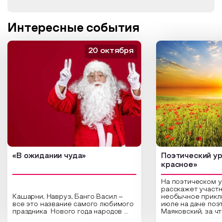
Интересные события
20 октября
«В ожидании чуда»
Поэтический ур
красное»
На поэтическом 
расскажет участн
Кашарни, Навруз, Банго Васил –
необычное прикл
все это название самого любимого
июле на даче поэ
праздника Нового года народов
Маяковский, за ч
России. Традиции и обычаи,
Сергеевич Пушки