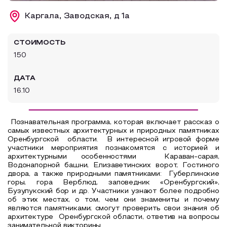
Образовательный туризм
Каргала, Заводская, д 1а
Аттестованные экскурсоводы
СТОИМОСТЬ
Маршруты от экскурсоводов
150
Все маршруты
ДАТА
Доступная среда
16.10
Познавательная программа, которая включает рассказ о
самых известных архитектурных и природных памятниках
Оренбургской
области.
В интересной игровой форме
участники мероприятия познакомятся с историей и
архитектурными особенностями
Караван-сарая,
Водонапорной башни, Елизаветинских ворот, Гостиного
двора, а также природными памятниками:
Губерлинские
горы, гора Верблюд, заповедник «Оренбургский»,
Бузулукский бор и др. Участники узнают более подробно
об этих местах, о том, чем они знамениты и почему
являются памятниками; смогут проверить свои знания об
архитектуре
Оренбургской области, ответив на вопросы
занимательной викторины.