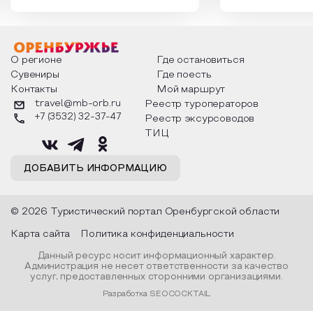
которыми отмечают этот праздник
время года и поч
интересны и уникальны. Участники
считают макушкой
мероприятия узнают удивительные
стихотворения о 
факты из истории этого праздника,
Федора Тютчева,
о том, как встречают новый год в
Маяковского, Але
разных уголках страны, какие
Твардовского и д
О регионе
Где остановиться
обряды совершают на удачу и
поэтов, участники
Сувениры
Где поесть
благополучие, в чем схожи и
ответы не только
Контакты
Мой маршрут
различаются традиции. Кто такой
вопросы, но проч
Дед Мороз и откуда он пришел, как
каждой строчке з
travel@mb-orb.ru
Реестр туроператоров
его называют в разных уголках
восхищение само
+7 (3532) 32-37-47
Реестр эксурсоводов
страны и как появились елочные
яркому времени г
игрушки.
ТИЦ
ДОБАВИТЬ ИНФОРМАЦИЮ
© 2026 Туристический портал Оренбургской области
Карта сайта
Политика конфиденциальности
Данный ресурс носит информационный характер.
Администрация не несет ответственности за качество
услуг, предоставленных сторонними организациями.
Разработка SEOCOCKTAIL